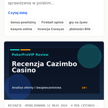
sprawdzenia w polskim…
Czytaj dalej
bonus powitalny
Fireball opinie
gry na żywo
kasyno online
licencja Curaçao
płatności Blik
RECENZJA
OPUBLIKOWANO 12 MAJA 2026
4 MIN CZYTANIA