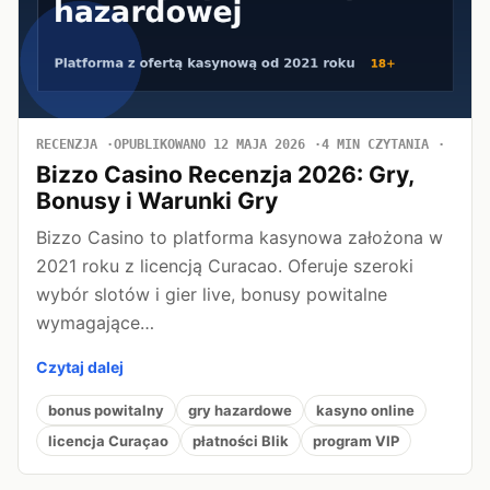
RECENZJA
OPUBLIKOWANO 12 MAJA 2026
4 MIN CZYTANIA
Bizzo Casino Recenzja 2026: Gry,
Bonusy i Warunki Gry
Bizzo Casino to platforma kasynowa założona w
2021 roku z licencją Curacao. Oferuje szeroki
wybór slotów i gier live, bonusy powitalne
wymagające…
Czytaj dalej
bonus powitalny
gry hazardowe
kasyno online
licencja Curaçao
płatności Blik
program VIP