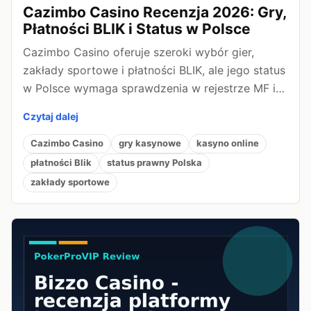
Cazimbo Casino Recenzja 2026: Gry,
Płatności BLIK i Status w Polsce
Cazimbo Casino oferuje szeroki wybór gier,
zakłady sportowe i płatności BLIK, ale jego status
w Polsce wymaga sprawdzenia w rejestrze MF i…
Czytaj dalej
Cazimbo Casino
gry kasynowe
kasyno online
płatności Blik
status prawny Polska
zakłady sportowe