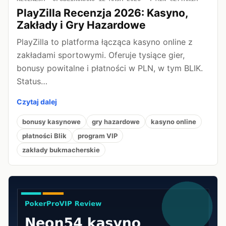
PlayZilla Recenzja 2026: Kasyno,
Zakłady i Gry Hazardowe
PlayZilla to platforma łącząca kasyno online z
zakładami sportowymi. Oferuje tysiące gier,
bonusy powitalne i płatności w PLN, w tym BLIK.
Status…
Czytaj dalej
bonusy kasynowe
gry hazardowe
kasyno online
płatności Blik
program VIP
zakłady bukmacherskie