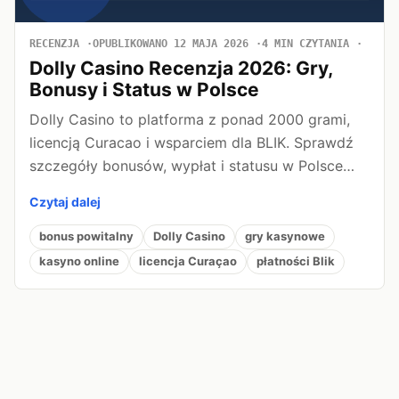
RECENZJA
OPUBLIKOWANO 12 MAJA 2026
4 MIN CZYTANIA
Dolly Casino Recenzja 2026: Gry,
Bonusy i Status w Polsce
Dolly Casino to platforma z ponad 2000 grami,
licencją Curacao i wsparciem dla BLIK. Sprawdź
szczegóły bonusów, wypłat i statusu w Polsce…
Czytaj dalej
bonus powitalny
Dolly Casino
gry kasynowe
kasyno online
licencja Curaçao
płatności Blik