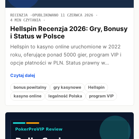
RECENZJA
OPUBLIKOWANO 11 CZERWCA 2026
4 MIN CZYTANIA
Hellspin Recenzja 2026: Gry, Bonusy
i Status w Polsce
Hellspin to kasyno online uruchomione w 2022
roku, oferujące ponad 5000 gier, program VIP i
opcje płatności w PLN. Status prawny w…
Czytaj dalej
bonus powitalny
gry kasynowe
Hellspin
kasyno online
legalność Polska
program VIP