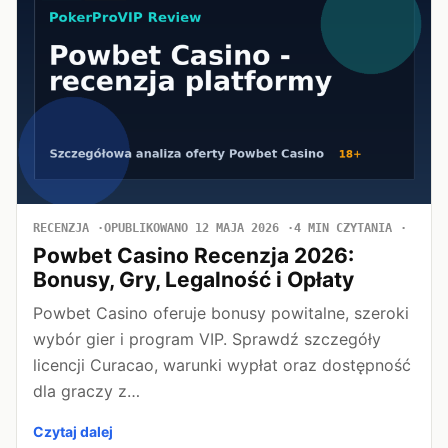
RECENZJA
OPUBLIKOWANO 12 MAJA 2026
4 MIN CZYTANIA
Powbet Casino Recenzja 2026:
Bonusy, Gry, Legalność i Opłaty
Powbet Casino oferuje bonusy powitalne, szeroki
wybór gier i program VIP. Sprawdź szczegóły
licencji Curacao, warunki wypłat oraz dostępność
dla graczy z…
Czytaj dalej