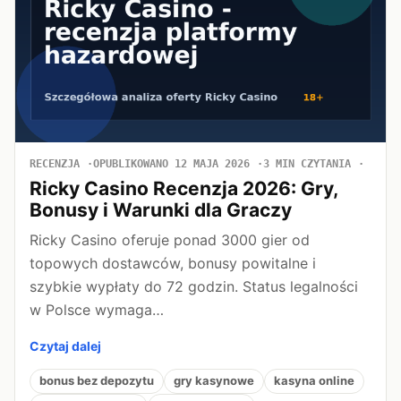
RECENZJA
OPUBLIKOWANO 12 MAJA 2026
3 MIN CZYTANIA
Ricky Casino Recenzja 2026: Gry,
Bonusy i Warunki dla Graczy
Ricky Casino oferuje ponad 3000 gier od
topowych dostawców, bonusy powitalne i
szybkie wypłaty do 72 godzin. Status legalności
w Polsce wymaga…
Czytaj dalej
bonus bez depozytu
gry kasynowe
kasyna online