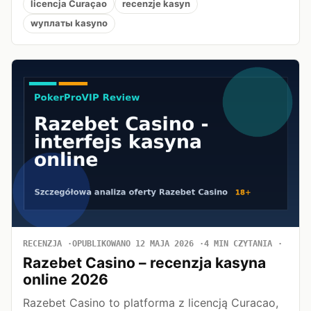
licencja Curaçao
recenzje kasyn
wyплаты kasyno
RECENZJA
OPUBLIKOWANO 12 MAJA 2026
4 MIN CZYTANIA
Razebet Casino – recenzja kasyna
online 2026
Razebet Casino to platforma z licencją Curacao,