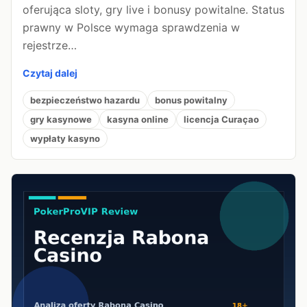
oferująca sloty, gry live i bonusy powitalne. Status
prawny w Polsce wymaga sprawdzenia w
rejestrze…
Czytaj dalej
bezpieczeństwo hazardu
bonus powitalny
gry kasynowe
kasyna online
licencja Curaçao
wypłaty kasyno