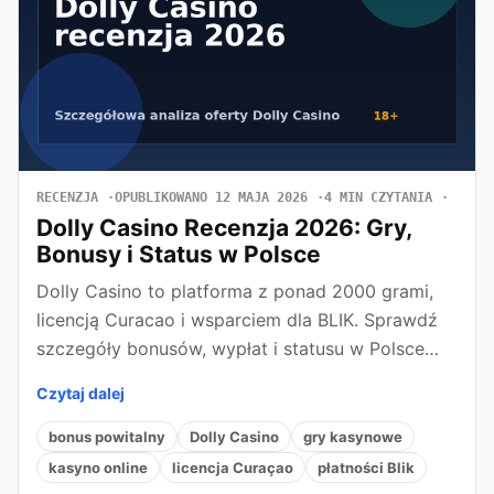
RECENZJA
OPUBLIKOWANO 12 MAJA 2026
4 MIN CZYTANIA
Dolly Casino Recenzja 2026: Gry,
Bonusy i Status w Polsce
Dolly Casino to platforma z ponad 2000 grami,
licencją Curacao i wsparciem dla BLIK. Sprawdź
szczegóły bonusów, wypłat i statusu w Polsce…
Czytaj dalej
bonus powitalny
Dolly Casino
gry kasynowe
kasyno online
licencja Curaçao
płatności Blik