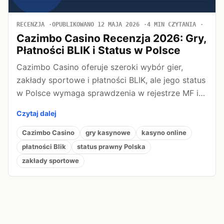
RECENZJA
OPUBLIKOWANO 12 MAJA 2026
4 MIN CZYTANIA
Cazimbo Casino Recenzja 2026: Gry,
Płatności BLIK i Status w Polsce
Cazimbo Casino oferuje szeroki wybór gier,
zakłady sportowe i płatności BLIK, ale jego status
w Polsce wymaga sprawdzenia w rejestrze MF i…
Czytaj dalej
Cazimbo Casino
gry kasynowe
kasyno online
płatności Blik
status prawny Polska
zakłady sportowe