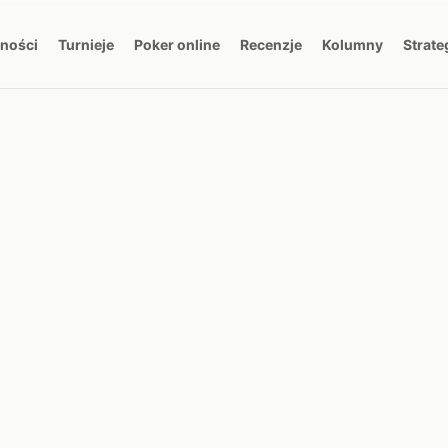
lności
Turnieje
Poker online
Recenzje
Kolumny
Strate