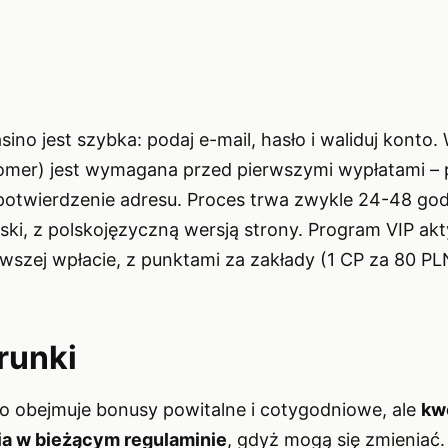
sino jest szybka: podaj e-mail, hasło i waliduj konto.
mer) jest wymagana przed pierwszymi wypłatami – pr
otwierdzenie adresu. Proces trwa zwykle 24-48 god
ski, z polskojęzyczną wersją strony. Program VIP akt
wszej wpłacie, z punktami za zakłady (1 CP za 80 PLN
runki
o obejmuje bonusy powitalne i cotygodniowe, ale
kw
a w bieżącym regulaminie
, gdyż mogą się zmieniać