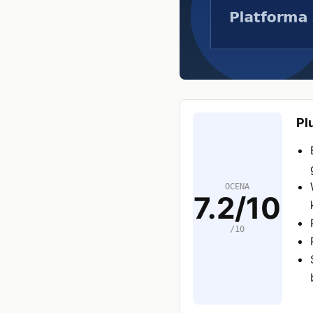
Pl
OCENA
7.2/10
/10