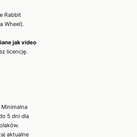
e Rabbit
ga Wheel).
ane jak video
z licencję.
. Minimalna
do 5 dni dla
Polaków.
aj aktualne