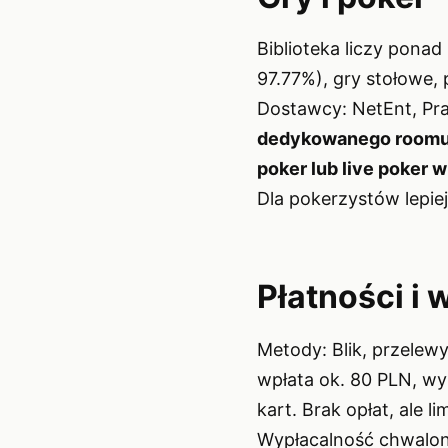
Biblioteka liczy ponad
97.77%), gry stołowe, 
Dostawcy: NetEnt, Prag
dedykowanego roomu z
poker lub live poker w 
Dla pokerzystów lepiej
Płatności i 
Metody: Blik, przelewy
wpłata ok. 80 PLN, wyp
kart. Brak opłat, ale l
Wypłacalność chwalon