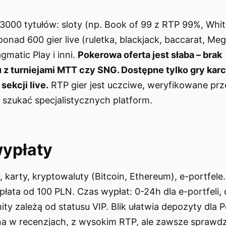
 3000 tytułów: sloty (np. Book of 99 z RTP 99%, Whit
ponad 600 gier live (ruletka, blackjack, baccarat, Me
matic Play i inni.
Pokerowa oferta jest słaba – brak
 turniejami MTT czy SNG. Dostępne tylko gry karci
sekcji live.
RTP gier jest uczciwe, weryfikowane prze
 szukać specjalistycznych platform.
wypłaty
, karty, kryptowaluty (Bitcoin, Ethereum), e-portfele
łata od 100 PLN. Czas wypłat: 0-24h dla e-portfeli, 
imity zależą od statusu VIP. Blik ułatwia depozyty dla 
a w recenzjach, z wysokim RTP, ale zawsze sprawdz