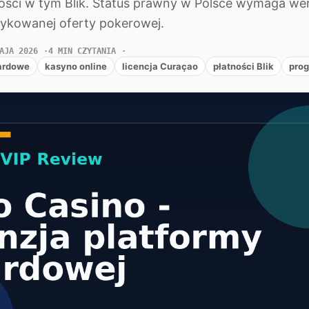
ności w tym Blik. Status prawny w Polsce wymaga wer
dykowanej oferty pokerowej.
AJA 2026
4 MIN CZYTANIA
ardowe
kasyno online
licencja Curaçao
płatności Blik
prog