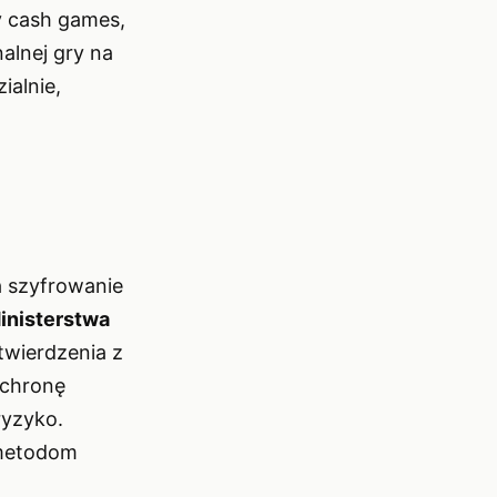
y cash games,
alnej gry na
ialnie,
a szyfrowanie
inisterstwa
twierdzenia z
ochronę
ryzyko.
 metodom