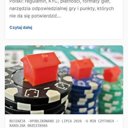
Polski: regulamin, KYC, płatności, formaty gier,
narzędzia odpowiedzialnej gry i punkty, których
nie da się potwierdzić…
Czytaj dalej
RECENZJA
OPUBLIKOWANO 22 LIPCA 2026
6 MIN CZYTANIA
KAROLINA BRZEZINSKA