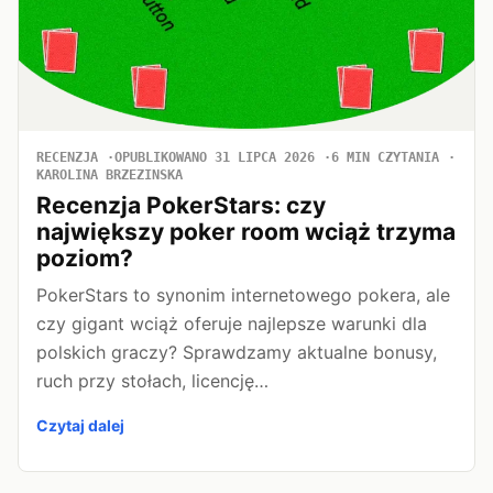
RECENZJA
OPUBLIKOWANO 31 LIPCA 2026
6 MIN CZYTANIA
KAROLINA BRZEZINSKA
Recenzja PokerStars: czy
największy poker room wciąż trzyma
poziom?
PokerStars to synonim internetowego pokera, ale
czy gigant wciąż oferuje najlepsze warunki dla
polskich graczy? Sprawdzamy aktualne bonusy,
ruch przy stołach, licencję…
Czytaj dalej