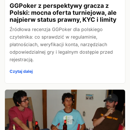
GGPoker z perspektywy gracza z
Polski: mocna oferta turniejowa, ale
najpierw status prawny, KYC i limity
Źródłowa recenzja GGPoker dla polskiego
czytelnika: co sprawdzić w regulaminie,
płatnościach, weryfikacji konta, narzędziach
odpowiedzialnej gry i legalnym dostępie przed
rejestracją.
Czytaj dalej