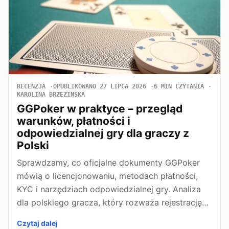
RECENZJA
OPUBLIKOWANO 27 LIPCA 2026
6 MIN CZYTANIA
KAROLINA BRZEZINSKA
GGPoker w praktyce – przegląd
warunków, płatności i
odpowiedzialnej gry dla graczy z
Polski
Sprawdzamy, co oficjalne dokumenty GGPoker
mówią o licencjonowaniu, metodach płatności,
KYC i narzędziach odpowiedzialnej gry. Analiza
dla polskiego gracza, który rozważa rejestrację…
Czytaj dalej