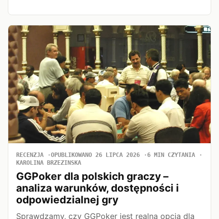
RECENZJA
OPUBLIKOWANO 26 LIPCA 2026
6 MIN CZYTANIA
KAROLINA BRZEZINSKA
GGPoker dla polskich graczy –
analiza warunków, dostępności i
odpowiedzialnej gry
Sprawdzamy, czy GGPoker jest realną opcją dla