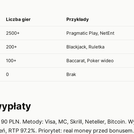
Liczba gier
Przykłady
2500+
Pragmatic Play, NetEnt
200+
Blackjack, Ruletka
100+
Baccarat, Poker wideo
0
Brak
wypłaty
90 PLN. Metody: Visa, MC, Skrill, Neteller, Bitcoin. W
ień, RTP 97.2%. Priorytet: real money przed bonusem