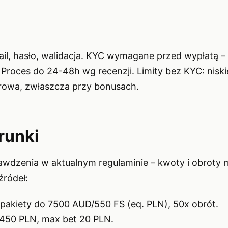
mail, hasło, walidacja. KYC wymagane przed wypłatą 
 Proces do 24-48h wg recenzji. Limity bez KYC: niski
urowa, zwłaszcza przy bonusach.
runki
wdzenia w aktualnym regulaminie – kwoty i obroty 
źródeł:
 pakiety do 7500 AUD/550 FS (eq. PLN), 50x obrót.
450 PLN, max bet 20 PLN.