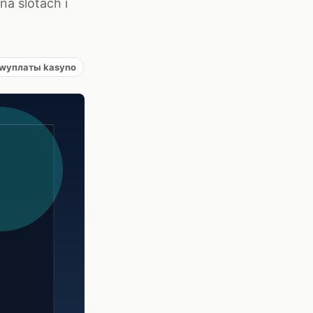
na slotach i
wyплаты kasyno