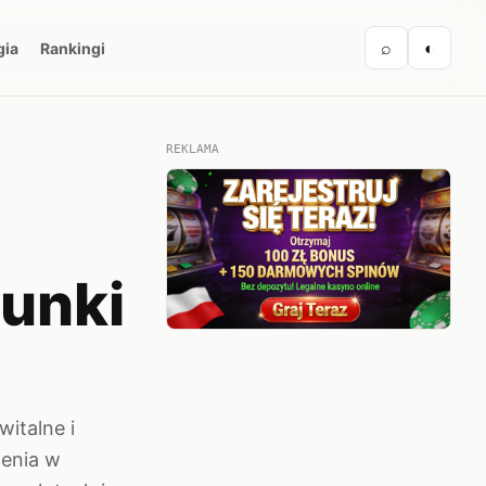
⌕
◐
gia
Rankingi
REKLAMA
runki
italne i
zenia w