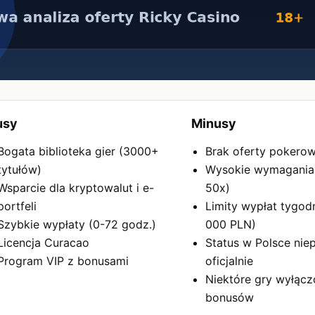
usy
Minusy
Bogata biblioteka gier (3000+
Brak oferty pokerow
tytułów)
Wysokie wymagania 
Wsparcie dla kryptowalut i e-
50x)
portfeli
Limity wypłat tygod
Szybkie wypłaty (0-72 godz.)
000 PLN)
Licencja Curacao
Status w Polsce nie
Program VIP z bonusami
oficjalnie
Niektóre gry wyłącz
bonusów