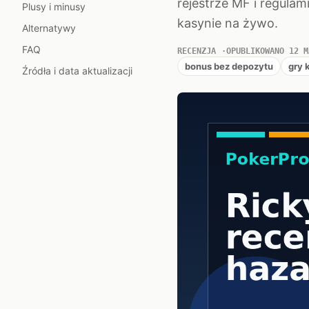
rejestrze MF i regulam
Plusy i minusy
kasynie na żywo.
Alternatywy
FAQ
RECENZJA
OPUBLIKOWANO 12 M
bonus bez depozytu
gry 
Źródła i data aktualizacji