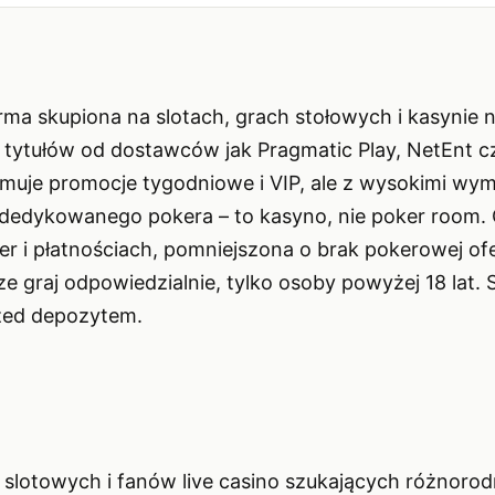
orma skupiona na slotach, grach stołowych i kasynie 
 tytułów od dostawców jak Pragmatic Play, NetEnt 
muje promocje tygodniowe i VIP, ale z wysokimi wy
 dedykowanego pokera – to kasyno, nie poker room. 
ier i płatnościach, pomniejszona o brak pokerowej ofe
ze graj odpowiedzialnie, tylko osoby powyżej 18 lat.
rzed depozytem.
 slotowych i fanów live casino szukających różnorod