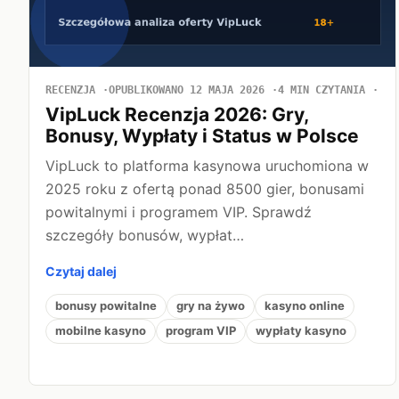
RECENZJA
OPUBLIKOWANO 12 MAJA 2026
4 MIN CZYTANIA
VipLuck Recenzja 2026: Gry,
Bonusy, Wypłaty i Status w Polsce
VipLuck to platforma kasynowa uruchomiona w
2025 roku z ofertą ponad 8500 gier, bonusami
powitalnymi i programem VIP. Sprawdź
szczegóły bonusów, wypłat…
Czytaj dalej
bonusy powitalne
gry na żywo
kasyno online
mobilne kasyno
program VIP
wypłaty kasyno