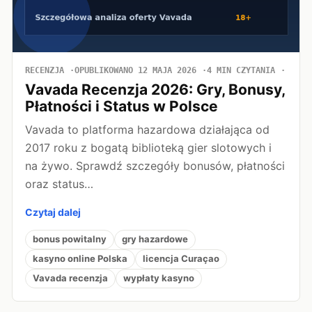
RECENZJA
OPUBLIKOWANO 12 MAJA 2026
4 MIN CZYTANIA
Vavada Recenzja 2026: Gry, Bonusy,
Płatności i Status w Polsce
Vavada to platforma hazardowa działająca od
2017 roku z bogatą biblioteką gier slotowych i
na żywo. Sprawdź szczegóły bonusów, płatności
oraz status…
Czytaj dalej
bonus powitalny
gry hazardowe
kasyno online Polska
licencja Curaçao
Vavada recenzja
wypłaty kasyno