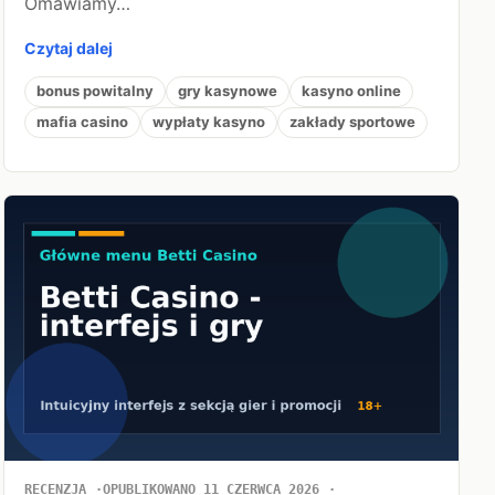
Omawiamy…
Czytaj dalej
bonus powitalny
gry kasynowe
kasyno online
mafia casino
wypłaty kasyno
zakłady sportowe
RECENZJA
OPUBLIKOWANO 11 CZERWCA 2026