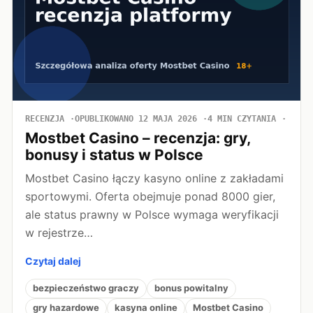
RECENZJA
OPUBLIKOWANO 12 MAJA 2026
4 MIN CZYTANIA
Mostbet Casino – recenzja: gry,
bonusy i status w Polsce
Mostbet Casino łączy kasyno online z zakładami
sportowymi. Oferta obejmuje ponad 8000 gier,
ale status prawny w Polsce wymaga weryfikacji
w rejestrze…
Czytaj dalej
bezpieczeństwo graczy
bonus powitalny
gry hazardowe
kasyna online
Mostbet Casino