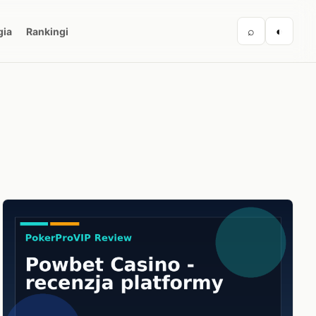
⌕
◐
gia
Rankingi