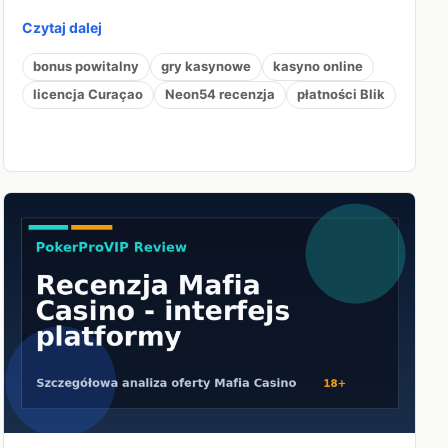
Czytaj dalej
bonus powitalny
gry kasynowe
kasyno online
licencja Curaçao
Neon54 recenzja
płatności Blik