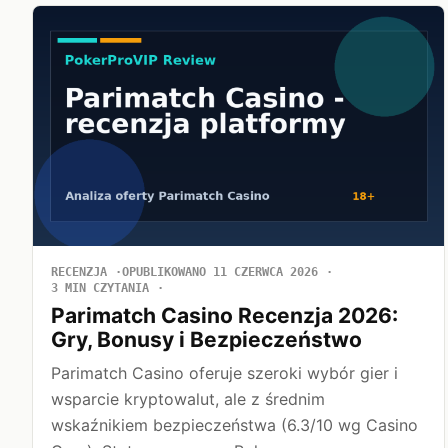
RECENZJA
OPUBLIKOWANO 11 CZERWCA 2026
3 MIN CZYTANIA
Parimatch Casino Recenzja 2026:
Gry, Bonusy i Bezpieczeństwo
Parimatch Casino oferuje szeroki wybór gier i
wsparcie kryptowalut, ale z średnim
wskaźnikiem bezpieczeństwa (6.3/10 wg Casino