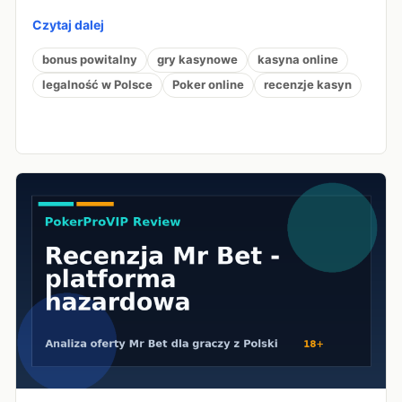
Czytaj dalej
bonus powitalny
gry kasynowe
kasyna online
legalność w Polsce
Poker online
recenzje kasyn