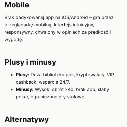
Mobile
Brak dedykowanej app na iOS/Android – gra przez
przeglądarkę mobilną. Interfejs intuicyjny,
responsywny, chwalony w opiniach za prędkość i
wygodę.
Plusy i minusy
Plusy:
Duża biblioteka gier, kryptowaluty, VIP
cashback, wsparcie 24/7.
Minusy:
Wysoki obrót x40, brak app, słaby
poker, ograniczone gry stołowe.
Alternatywy