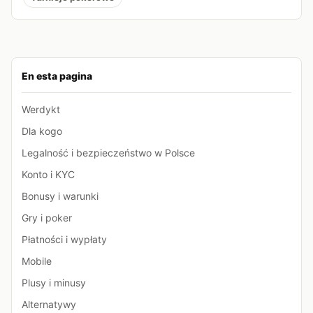
En esta pagina
Werdykt
Dla kogo
Legalność i bezpieczeństwo w Polsce
Konto i KYC
Bonusy i warunki
Gry i poker
Płatności i wypłaty
Mobile
Plusy i minusy
Alternatywy