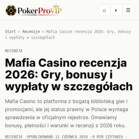
⌕
◐
☰
Start
»
Recenzje
»
Mafia Casino recenzja 2026: Gry, bonusy
i wypłaty w szczegółach
RECENZJA
Mafia Casino recenzja
2026: Gry, bonusy i
wypłaty w szczegółach
Mafia Casino to platforma z bogatą biblioteką gier i
promocjami, ale jej status prawny w Polsce wymaga
sprawdzenia w oficjalnym rejestrze. Omawiamy
bonusy, płatności i warunki w recenzji z 2026 roku.
RECENZJA
OPUBLIKOWANO 11 CZERWCA 2026
4 MIN CZYTANIA