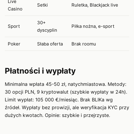
Live
Setki
Ruletka, Blackjack live
Casino
30+
Sport
Piłka nożna, e-sport
dyscyplin
Poker
Słaba oferta
Brak roomu
Płatności i wypłaty
Minimalna wpłata 45-50 zł, natychmiastowa. Metody:
30 opcji PLN, 9 kryptowalut (szybkie wypłaty w 24h).
Limit wypłat: 105 000 €/miesiąc. Brak BLIKa wg
źródeł. Wypłaty bez prowizji, ale weryfikacja KYC przy
dużych kwotach. Opinie: szybkie i przejrzyste.