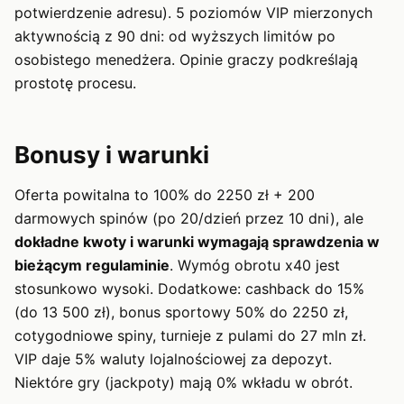
potwierdzenie adresu). 5 poziomów VIP mierzonych
aktywnością z 90 dni: od wyższych limitów po
osobistego menedżera. Opinie graczy podkreślają
prostotę procesu.
Bonusy i warunki
Oferta powitalna to 100% do 2250 zł + 200
darmowych spinów (po 20/dzień przez 10 dni), ale
dokładne kwoty i warunki wymagają sprawdzenia w
bieżącym regulaminie
. Wymóg obrotu x40 jest
stosunkowo wysoki. Dodatkowe: cashback do 15%
(do 13 500 zł), bonus sportowy 50% do 2250 zł,
cotygodniowe spiny, turnieje z pulami do 27 mln zł.
VIP daje 5% waluty lojalnościowej za depozyt.
Niektóre gry (jackpoty) mają 0% wkładu w obrót.