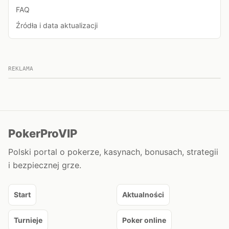
FAQ
Źródła i data aktualizacji
REKLAMA
PokerProVIP
Polski portal o pokerze, kasynach, bonusach, strategii
i bezpiecznej grze.
Start
Aktualności
Turnieje
Poker online