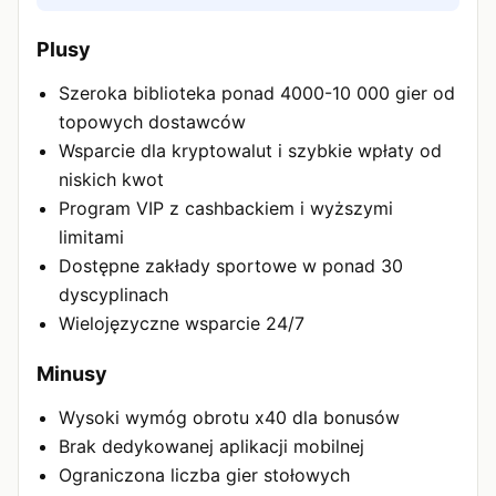
Plusy
Szeroka biblioteka ponad 4000-10 000 gier od
topowych dostawców
Wsparcie dla kryptowalut i szybkie wpłaty od
niskich kwot
Program VIP z cashbackiem i wyższymi
limitami
Dostępne zakłady sportowe w ponad 30
dyscyplinach
Wielojęzyczne wsparcie 24/7
Minusy
Wysoki wymóg obrotu x40 dla bonusów
Brak dedykowanej aplikacji mobilnej
Ograniczona liczba gier stołowych