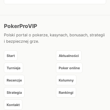
PokerProVIP
Polski portal o pokerze, kasynach, bonusach, strategii
i bezpiecznej grze.
Start
Aktualności
Turnieje
Poker online
Recenzje
Kolumny
Strategia
Rankingi
Kontakt