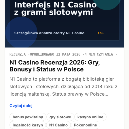
RECENZJA
OPUBLIKOWANO 12 MAJA 2026
4 MIN CZYTANIA
N1 Casino Recenzja 2026: Gry,
Bonusy i Status w Polsce
N1 Casino to platforma z bogatą biblioteką gier
slotowych i stołowych, działająca od 2018 roku z
licencją maltańską. Status prawny w Polsce…
Czytaj dalej
bonus powitalny
gry slotowe
kasyno online
legalność kasyn
N1 Casino
Poker online