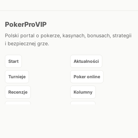
PokerProVIP
Polski portal o pokerze, kasynach, bonusach, strategii
i bezpiecznej grze.
Start
Aktualności
Turnieje
Poker online
Recenzje
Kolumny
Strategia
Rankingi
Kontakt