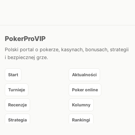
PokerProVIP
Polski portal o pokerze, kasynach, bonusach, strategii
i bezpiecznej grze.
Start
Aktualności
Turnieje
Poker online
Recenzje
Kolumny
Strategia
Rankingi
Kontakt