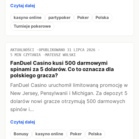
Czytaj dalej
kasyno online
partypoker
Poker
Polska
Turnieje pokerowe
AKTUALNOŚCI
OPUBLIKOWANO 31 LIPCA 2026
5 MIN CZYTANIA
MATEUSZ WOLSKI
FanDuel Casino kusi 500 darmowymi
spinami za 5 dolarów. Co to oznacza dla
polskiego gracza?
FanDuel Casino uruchomił limitowaną promocję w
New Jersey, Pensylwanii i Michigan. Za depozyt 5
dolarów nowi gracze otrzymują 500 darmowych
spinów i…
Czytaj dalej
Bonusy
kasyno online
Poker
Polska