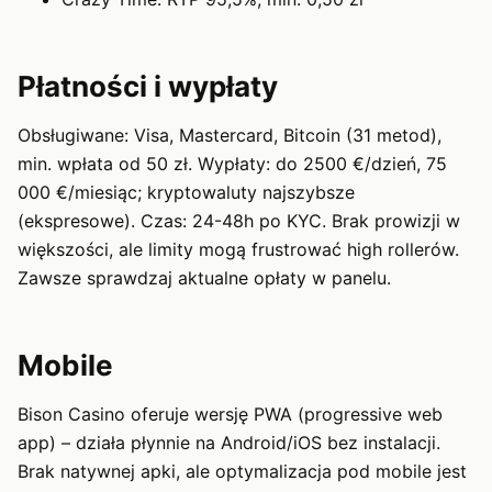
Płatności i wypłaty
Obsługiwane: Visa, Mastercard, Bitcoin (31 metod),
min. wpłata od 50 zł. Wypłaty: do 2500 €/dzień, 75
000 €/miesiąc; kryptowaluty najszybsze
(ekspresowe). Czas: 24-48h po KYC. Brak prowizji w
większości, ale limity mogą frustrować high rollerów.
Zawsze sprawdzaj aktualne opłaty w panelu.
Mobile
Bison Casino oferuje wersję PWA (progressive web
app) – działa płynnie na Android/iOS bez instalacji.
Brak natywnej apki, ale optymalizacja pod mobile jest