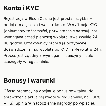
Konto i KYC
Rejestracja w Bison Casino jest prosta i szybka –
podaj e-mail, hasło i waliduj konto. Weryfikacja KYC
(dokumenty tożsamości, potwierdzenie adresu) jest
wymagana przed pierwszą wypłatą, trwa zwykle 24-
48 godzin. Użytkownicy raportują pozytywne
doświadczenia, np. wypłata po KYC na Revolut w 24h.
Proces jest zgodny z wymogami licencyjnymi, ale
szczegóły w regulaminie.
Bonusy i warunki
Oferta promocyjna obejmuje bonus powitalny (do
sprawdzenia aktualnej kwoty w regulaminie, np. 100%
+ FS), Spin & Win (codzienne nagrody po wpłacie),