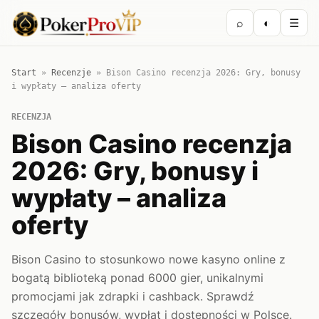
⌕
◐
☰
Start
»
Recenzje
»
Bison Casino recenzja 2026: Gry, bonusy
i wypłaty – analiza oferty
RECENZJA
Bison Casino recenzja
2026: Gry, bonusy i
wypłaty – analiza
oferty
Bison Casino to stosunkowo nowe kasyno online z
bogatą biblioteką ponad 6000 gier, unikalnymi
promocjami jak zdrapki i cashback. Sprawdź
szczegóły bonusów, wypłat i dostępności w Polsce.