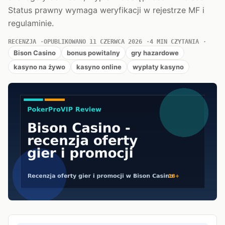
Status prawny wymaga weryfikacji w rejestrze MF i
regulaminie.
RECENZJA
OPUBLIKOWANO 11 CZERWCA 2026
4 MIN CZYTANIA
Bison Casino
bonus powitalny
gry hazardowe
kasyno na żywo
kasyno online
wypłaty kasyno