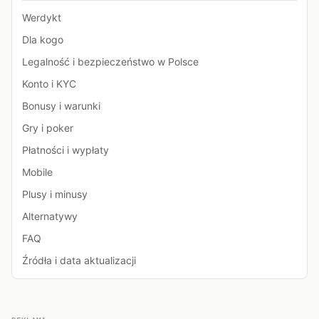
Werdykt
Dla kogo
Legalność i bezpieczeństwo w Polsce
Konto i KYC
Bonusy i warunki
Gry i poker
Płatności i wypłaty
Mobile
Plusy i minusy
Alternatywy
FAQ
Źródła i data aktualizacji