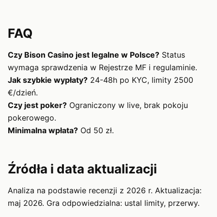
FAQ
Czy Bison Casino jest legalne w Polsce?
Status
wymaga sprawdzenia w Rejestrze MF i regulaminie.
Jak szybkie wypłaty?
24-48h po KYC, limity 2500
€/dzień.
Czy jest poker?
Ograniczony w live, brak pokoju
pokerowego.
Minimalna wpłata?
Od 50 zł.
Źródła i data aktualizacji
Analiza na podstawie recenzji z 2026 r. Aktualizacja:
maj 2026. Gra odpowiedzialna: ustal limity, przerwy.