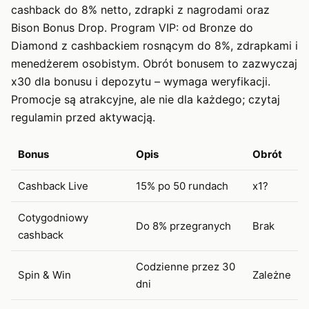
cashback do 8% netto, zdrapki z nagrodami oraz
Bison Bonus Drop. Program VIP: od Bronze do
Diamond z cashbackiem rosnącym do 8%, zdrapkami i
menedżerem osobistym. Obrót bonusem to zazwyczaj
x30 dla bonusu i depozytu – wymaga weryfikacji.
Promocje są atrakcyjne, ale nie dla każdego; czytaj
regulamin przed aktywacją.
Bonus
Opis
Obrót
Cashback Live
15% po 50 rundach
x1?
Cotygodniowy
Do 8% przegranych
Brak
cashback
Codzienne przez 30
Spin & Win
Zależne
dni