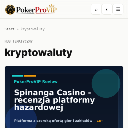
⌕
◐
☰
Start
»
kryptowaluty
HUB TEMATYCZNY
kryptowaluty