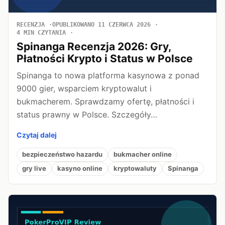
RECENZJA
OPUBLIKOWANO 11 CZERWCA 2026
4 MIN CZYTANIA
Spinanga Recenzja 2026: Gry,
Płatności Krypto i Status w Polsce
Spinanga to nowa platforma kasynowa z ponad
9000 gier, wsparciem kryptowalut i
bukmacherem. Sprawdzamy ofertę, płatności i
status prawny w Polsce. Szczegóły…
Czytaj dalej
bezpieczeństwo hazardu
bukmacher online
gry live
kasyno online
kryptowaluty
Spinanga