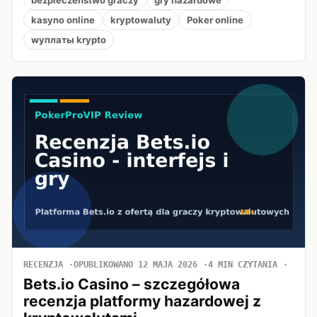
kasyno online
kryptowaluty
Poker online
wyплаты krypto
RECENZJA
OPUBLIKOWANO 12 MAJA 2026
4 MIN CZYTANIA
Bets.io Casino – szczegółowa
recenzja platformy hazardowej z