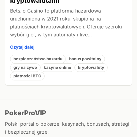
kryptowalutami
Bets.io Casino to platforma hazardowa
uruchomiona w 2021 roku, skupiona na
płatnościach kryptowalutowych. Oferuje szeroki
wybór gier, w tym automaty i live…
Czytaj dalej
bezpieczeństwo hazardu
bonus powitalny
gry na żywo
kasyno online
kryptowaluty
płatności BTC
PokerProVIP
Polski portal o pokerze, kasynach, bonusach, strategii
i bezpiecznej grze.