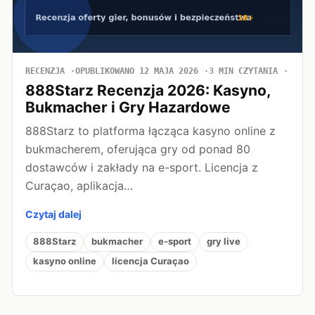
RECENZJA
OPUBLIKOWANO 12 MAJA 2026
3 MIN CZYTANIA
888Starz Recenzja 2026: Kasyno,
Bukmacher i Gry Hazardowe
888Starz to platforma łącząca kasyno online z
bukmacherem, oferująca gry od ponad 80
dostawców i zakłady na e-sport. Licencja z
Curaçao, aplikacja…
Czytaj dalej
888Starz
bukmacher
e-sport
gry live
kasyno online
licencja Curaçao