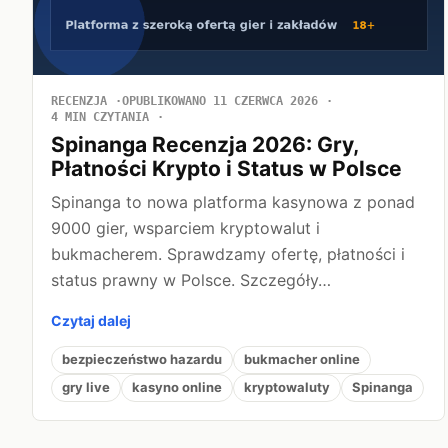
RECENZJA
OPUBLIKOWANO 11 CZERWCA 2026
4 MIN CZYTANIA
Spinanga Recenzja 2026: Gry,
Płatności Krypto i Status w Polsce
Spinanga to nowa platforma kasynowa z ponad
9000 gier, wsparciem kryptowalut i
bukmacherem. Sprawdzamy ofertę, płatności i
status prawny w Polsce. Szczegóły…
Czytaj dalej
bezpieczeństwo hazardu
bukmacher online
gry live
kasyno online
kryptowaluty
Spinanga