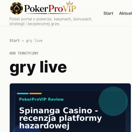
Start
Aktua
Polski portal o pokerze, kasynach, bonusach,
strategii i bezpiecznej grze.
Start
»
gry live
HUB TEMATYCZNY
gry live