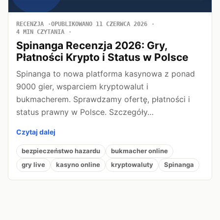
RECENZJA
OPUBLIKOWANO 11 CZERWCA 2026
4 MIN CZYTANIA
Spinanga Recenzja 2026: Gry,
Płatności Krypto i Status w Polsce
Spinanga to nowa platforma kasynowa z ponad
9000 gier, wsparciem kryptowalut i
bukmacherem. Sprawdzamy ofertę, płatności i
status prawny w Polsce. Szczegóły…
Czytaj dalej
bezpieczeństwo hazardu
bukmacher online
gry live
kasyno online
kryptowaluty
Spinanga