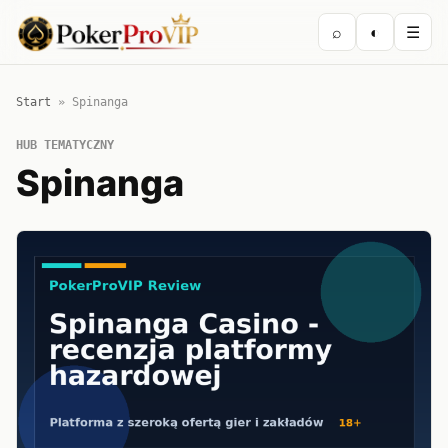
⌕
◐
☰
Start
»
Spinanga
HUB TEMATYCZNY
Spinanga