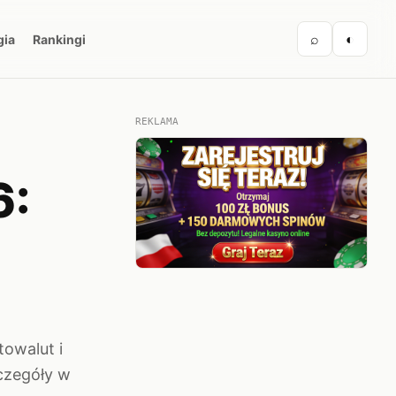
⌕
◐
gia
Rankingi
REKLAMA
6:
owalut i
czegóły w