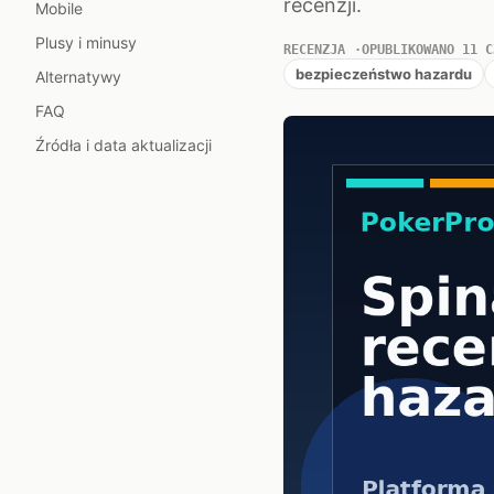
recenzji.
Mobile
Plusy i minusy
RECENZJA
OPUBLIKOWANO 11 C
bezpieczeństwo hazardu
Alternatywy
FAQ
Źródła i data aktualizacji