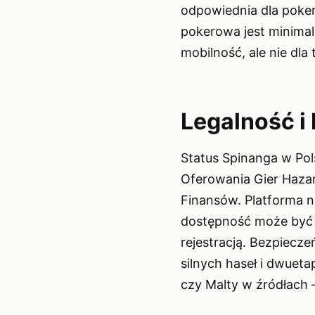
odpowiednia dla poker
pokerowa jest minimal
mobilność, ale nie dla
Legalność i
Status Spinanga w Po
Oferowania Gier Haza
Finansów. Platforma ni
dostępność może być o
rejestracją. Bezpiecz
silnych haseł i dwueta
czy Malty w źródłach 