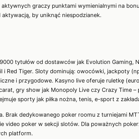
 aktywnych graczy punktami wymienialnymi na bon
d aktywacją, by uniknąć niespodzianek.
d 9000 tytułów od dostawców jak Evolution Gaming, N
 i Red Tiger. Sloty dominują: owocówki, jackpoty (n
czne i przygodowe. Kasyno live oferuje ruletkę (euro
ccarat, gry show jak Monopoly Live czy Crazy Time –
muje sporty jak piłka nożna, tenis, e-sport z zakłada
aba. Brak dedykowanego poker roomu z turniejami MT
e video poker w sekcji slotów. Dla poważnych poker
ych platform.