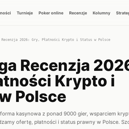
lności
Turnieje
Poker online
Recenzje
Kolumny
Strate
 Recenzja 2026: Gry, Płatności Krypto i Status w Polsce
ga Recenzja 202
atności Krypto i
 w Polsce
tforma kasynowa z ponad 9000 gier, wsparciem krypt
amy ofertę, płatności i status prawny w Polsce. Sz