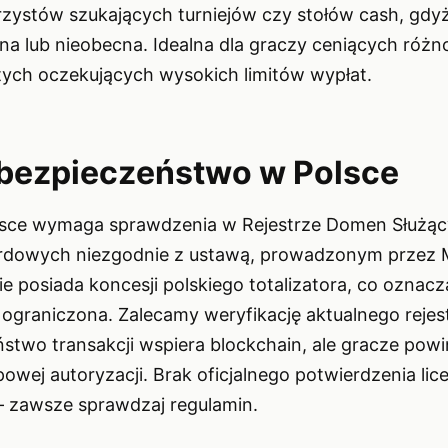
zystów szukających turniejów czy stołów cash, gdyż
na lub nieobecna. Idealna dla graczy ceniących różn
 tych oczekujących wysokich limitów wypłat.
 bezpieczeństwo w Polsce
lsce wymaga sprawdzenia w Rejestrze Domen Służą
rdowych niezgodnie z ustawą, prowadzonym przez M
e posiada koncesji polskiego totalizatora, co oznacz
graniczona. Zalecamy weryfikację aktualnego rejes
eństwo transakcji wspiera blockchain, ale gracze pow
powej autoryzacji. Brak oficjalnego potwierdzenia lic
– zawsze sprawdzaj regulamin.