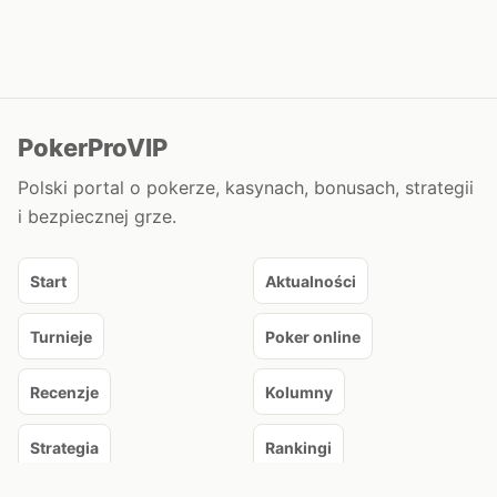
PokerProVIP
Polski portal o pokerze, kasynach, bonusach, strategii
i bezpiecznej grze.
Start
Aktualności
Turnieje
Poker online
Recenzje
Kolumny
Strategia
Rankingi