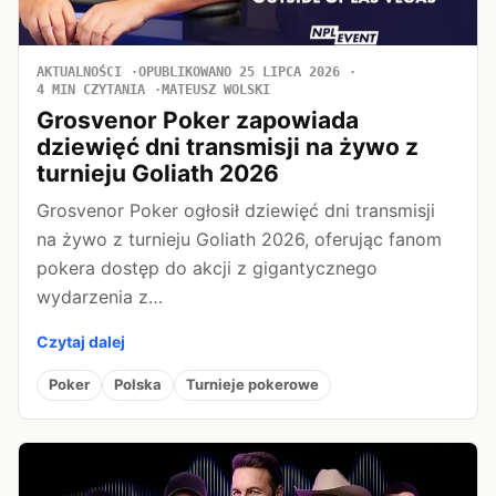
AKTUALNOŚCI
OPUBLIKOWANO 25 LIPCA 2026
4 MIN CZYTANIA
MATEUSZ WOLSKI
Grosvenor Poker zapowiada
dziewięć dni transmisji na żywo z
turnieju Goliath 2026
Grosvenor Poker ogłosił dziewięć dni transmisji
na żywo z turnieju Goliath 2026, oferując fanom
pokera dostęp do akcji z gigantycznego
wydarzenia z…
Czytaj dalej
Poker
Polska
Turnieje pokerowe