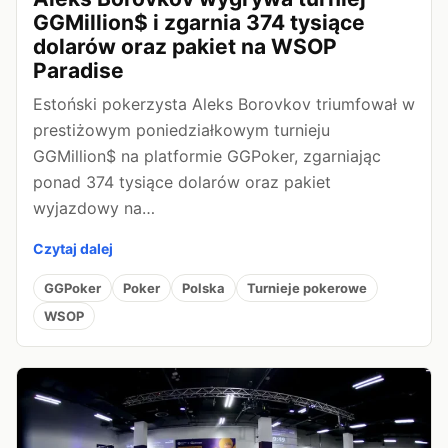
GGMillion$ i zgarnia 374 tysiące
dolarów oraz pakiet na WSOP
Paradise
Estoński pokerzysta Aleks Borovkov triumfował w
prestiżowym poniedziałkowym turnieju
GGMillion$ na platformie GGPoker, zgarniając
ponad 374 tysiące dolarów oraz pakiet
wyjazdowy na…
Czytaj dalej
GGPoker
Poker
Polska
Turnieje pokerowe
WSOP