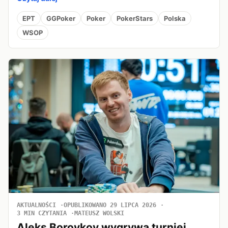
EPT
GGPoker
Poker
PokerStars
Polska
WSOP
AKTUALNOŚCI
OPUBLIKOWANO 29 LIPCA 2026
3 MIN CZYTANIA
MATEUSZ WOLSKI
Aleks Borovkov wygrywa turniej