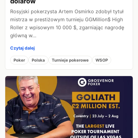
dolarów
Rosyjski pokerzysta Artem Osmirko zdobył tytuł
mistrza w prestiżowym turnieju GGMillion$ High
Roller z wpisowym 10 000 $, zgarniając nagrodę
główną w…
Czytaj dalej
Poker
Polska
Turnieje pokerowe
WSOP