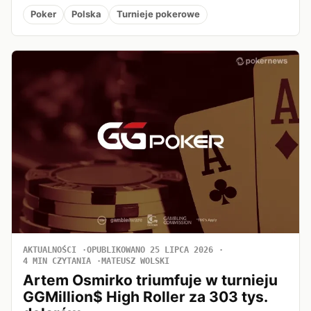
Poker
Polska
Turnieje pokerowe
AKTUALNOŚCI
OPUBLIKOWANO 25 LIPCA 2026
4 MIN CZYTANIA
MATEUSZ WOLSKI
Artem Osmirko triumfuje w turnieju
GGMillion$ High Roller za 303 tys.