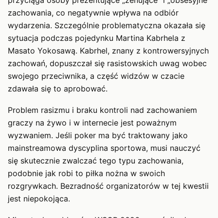
zachowania, co negatywnie wpływa na odbiór
wydarzenia. Szczególnie problematyczna okazała się
sytuacja podczas pojedynku Martina Kabrhela z
Masato Yokosawą. Kabrhel, znany z kontrowersyjnych
zachowań, dopuszczał się rasistowskich uwag wobec
swojego przeciwnika, a część widzów w czacie
zdawała się to aprobować.
Problem rasizmu i braku kontroli nad zachowaniem
graczy na żywo i w internecie jest poważnym
wyzwaniem. Jeśli poker ma być traktowany jako
mainstreamowa dyscyplina sportowa, musi nauczyć
się skutecznie zwalczać tego typu zachowania,
podobnie jak robi to piłka nożna w swoich
rozgrywkach. Bezradność organizatorów w tej kwestii
jest niepokojąca.