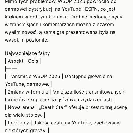
Mimo tych problemów, WSOP 2026 powróciło do
darmowej dystrybucji na YouTube i ESPN, co jest
krokiem w dobrym kierunku. Drobne niedociągnięcia
w transmisjach i komentarzach można z czasem
wyeliminować, a sama gra prezentowana była na
wysokim poziomie.
Najważniejsze fakty
| Aspekt | Opis |
|—|—|
| Transmisje WSOP 2026 | Dostępne głównie na
YouTube, darmowe. |
| Zmiany w formule | Mniejsza ilość transmitowanych
turniejów, skupienie na głównych wydarzeniach. |
| Nowa arena | „Death Star” oferuje przestronną scenę
dla wielu stołów. |
| Problemy | Jakość czatu na YouTube, zachowanie
niektórych graczy. |