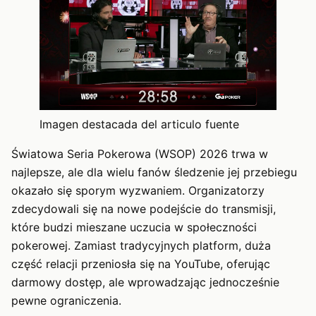
Imagen destacada del articulo fuente
Światowa Seria Pokerowa (WSOP) 2026 trwa w
najlepsze, ale dla wielu fanów śledzenie jej przebiegu
okazało się sporym wyzwaniem. Organizatorzy
zdecydowali się na nowe podejście do transmisji,
które budzi mieszane uczucia w społeczności
pokerowej. Zamiast tradycyjnych platform, duża
część relacji przeniosła się na YouTube, oferując
darmowy dostęp, ale wprowadzając jednocześnie
pewne ograniczenia.