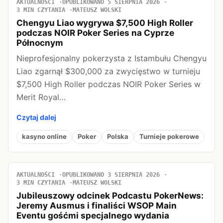
AKTUALNOŚCI
OPUBLIKOWANO 5 SIERPNIA 2026
3 MIN CZYTANIA
MATEUSZ WOLSKI
Chengyu Liao wygrywa $7,500 High Roller
podczas NOIR Poker Series na Cyprze
Północnym
Nieprofesjonalny pokerzysta z Istambułu Chengyu
Liao zgarnął $300,000 za zwycięstwo w turnieju
$7,500 High Roller podczas NOIR Poker Series w
Merit Royal…
Czytaj dalej
kasyno online
Poker
Polska
Turnieje pokerowe
AKTUALNOŚCI
OPUBLIKOWANO 3 SIERPNIA 2026
3 MIN CZYTANIA
MATEUSZ WOLSKI
Jubileuszowy odcinek Podcastu PokerNews:
Jeremy Ausmus i finaliści WSOP Main
Eventu gośćmi specjalnego wydania