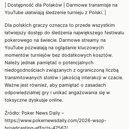
| Dostępność dla Polaków | Darmowe transmisje na
YouTube ułatwiają śledzenie turnieju z Polski. |
Dla polskich graczy oznacza to przede wszystkim
łatwiejszy dostęp do śledzenia największego festiwalu
pokerowego na świecie. Darmowe streamy na
YouTube pozwalają na oglądanie kluczowych
momentów turniejów bez dodatkowych kosztów.
Należy jednak pamiętać o potencjalnych
niedogodnościach związanych z ograniczoną liczbą
transmitowanych stołów i jakością interakcji w czacie.
Ważne jest również, aby pamiętać o zasadach
odpowiedzialnej gry i unikać angażowania się w
toksyczne dyskusje online.
Źródło: Poker News Daily –
https://www.pokernewsdaily.com/2026-wsop-
broadcasting-efforts-47567/