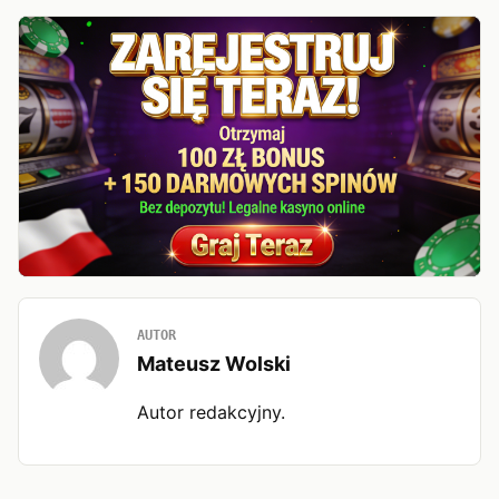
AUTOR
Mateusz Wolski
Autor redakcyjny.