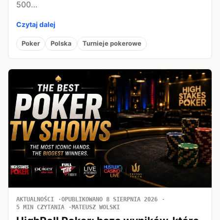
500…
Czytaj dalej
Poker
Polska
Turnieje pokerowe
AKTUALNOŚCI
OPUBLIKOWANO 8 SIERPNIA 2026
5 MIN CZYTANIA
MATEUSZ WOLSKI