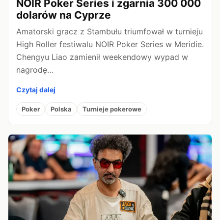
NOIR Poker Series i zgarnia 300 000
dolarów na Cyprze
Amatorski gracz z Stambułu triumfował w turnieju
High Roller festiwalu NOIR Poker Series w Meridie.
Chengyu Liao zamienił weekendowy wypad w
nagrodę…
Czytaj dalej
Poker
Polska
Turnieje pokerowe