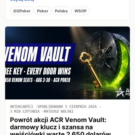
GGPoker
Poker
Polska
WSOP
AKTUALNOŚCI
OPUBLIKOWANO 5 SIERPNIA 2026
3 MIN CZYTANIA
MATEUSZ WOLSKI
Powrót akcji ACR Venom Vault:
darmowy klucz i szansa na
wejściówki warte 2,650 dolarów