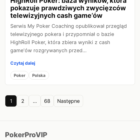
HighRoll Poker: baza wyników, która
pokazuje prawdziwych zwycięzców
telewizyjnych cash game’ów
Serwis My Poker Coaching opublikował przegląd
telewizyjnego pokera i przypomniał o bazie
HighRoll Poker, która zbiera wyniki z cash
game'ów rozgrywanych przed…
Czytaj dalej
Poker
Polska
Stronicowanie
1
2
…
68
Następne
wpisów
PokerProVIP