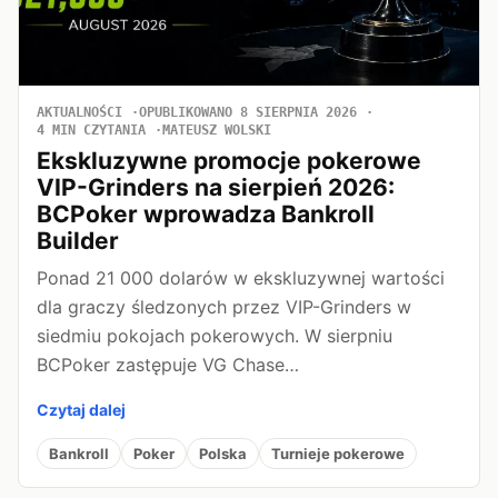
AKTUALNOŚCI
OPUBLIKOWANO 8 SIERPNIA 2026
4 MIN CZYTANIA
MATEUSZ WOLSKI
Ekskluzywne promocje pokerowe
VIP-Grinders na sierpień 2026:
BCPoker wprowadza Bankroll
Builder
Ponad 21 000 dolarów w ekskluzywnej wartości
dla graczy śledzonych przez VIP-Grinders w
siedmiu pokojach pokerowych. W sierpniu
BCPoker zastępuje VG Chase…
Czytaj dalej
Bankroll
Poker
Polska
Turnieje pokerowe