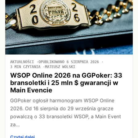
AKTUALNOŚCI
OPUBLIKOWANO 6 SIERPNIA 2026
3 MIN CZYTANIA
MATEUSZ WOLSKI
WSOP Online 2026 na GGPoker: 33
bransoletki i 25 mln $ gwarancji w
Main Evencie
GGPoker ogłosił harmonogram WSOP Online
2026. Od 16 sierpnia do 29 września gracze
powalczą o 33 bransoletki WSOP, a Main Event
za…
Czytaj dalej