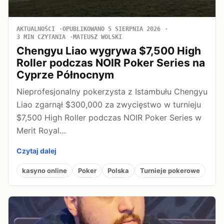
AKTUALNOŚCI
OPUBLIKOWANO 5 SIERPNIA 2026
3 MIN CZYTANIA
MATEUSZ WOLSKI
Chengyu Liao wygrywa $7,500 High
Roller podczas NOIR Poker Series na
Cyprze Północnym
Nieprofesjonalny pokerzysta z Istambułu Chengyu
Liao zgarnął $300,000 za zwycięstwo w turnieju
$7,500 High Roller podczas NOIR Poker Series w
Merit Royal…
Czytaj dalej
kasyno online
Poker
Polska
Turnieje pokerowe