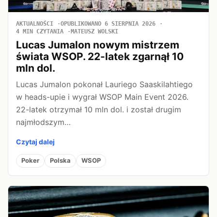
AKTUALNOŚCI
OPUBLIKOWANO 6 SIERPNIA 2026
4 MIN CZYTANIA
MATEUSZ WOLSKI
Lucas Jumalon nowym mistrzem
świata WSOP. 22-latek zgarnął 10
mln dol.
Lucas Jumalon pokonał Lauriego Saaskilahtiego
w heads-upie i wygrał WSOP Main Event 2026.
22-latek otrzymał 10 mln dol. i został drugim
najmłodszym…
Czytaj dalej
Poker
Polska
WSOP