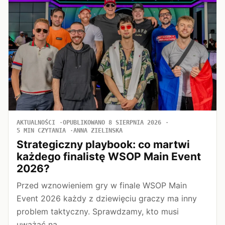
AKTUALNOŚCI
OPUBLIKOWANO 8 SIERPNIA 2026
5 MIN CZYTANIA
ANNA ZIELINSKA
Strategiczny playbook: co martwi
każdego finalistę WSOP Main Event
2026?
Przed wznowieniem gry w finale WSOP Main
Event 2026 każdy z dziewięciu graczy ma inny
problem taktyczny. Sprawdzamy, kto musi
uważać na…