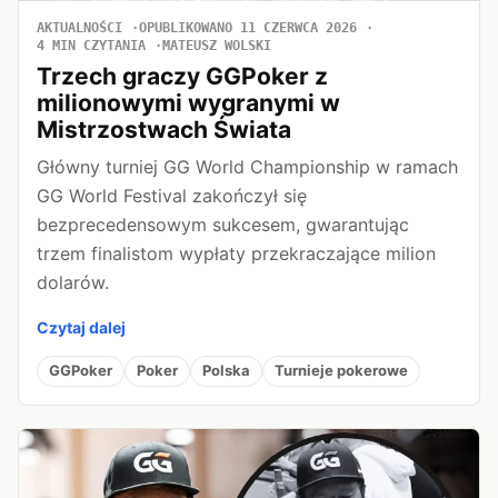
AKTUALNOŚCI
OPUBLIKOWANO 11 CZERWCA 2026
4 MIN CZYTANIA
MATEUSZ WOLSKI
Trzech graczy GGPoker z
milionowymi wygranymi w
Mistrzostwach Świata
Główny turniej GG World Championship w ramach
GG World Festival zakończył się
bezprecedensowym sukcesem, gwarantując
trzem finalistom wypłaty przekraczające milion
dolarów.
Czytaj dalej
GGPoker
Poker
Polska
Turnieje pokerowe