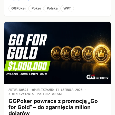
GGPoker
Poker
Polska
WPT
AKTUALNOŚCI
OPUBLIKOWANO 11 CZERWCA 2026
5 MIN CZYTANIA
MATEUSZ WOLSKI
GGPoker powraca z promocją „Go
for Gold” – do zgarnięcia milion
dolarów