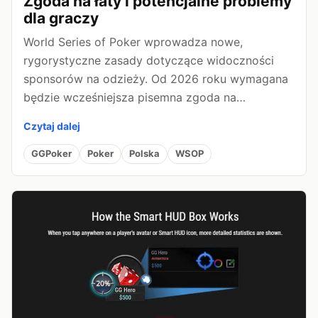
Zgoda na łaty i potencjalne problemy
dla graczy
World Series of Poker wprowadza nowe,
rygorystyczne zasady dotyczące widoczności
sponsorów na odzieży. Od 2026 roku wymagana
będzie wcześniejsza pisemna zgoda na…
Czytaj dalej
GGPoker
Poker
Polska
WSOP