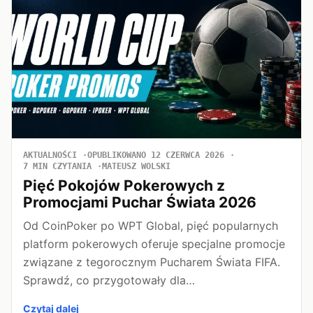
AKTUALNOŚCI
OPUBLIKOWANO 12 CZERWCA 2026
7 MIN CZYTANIA
MATEUSZ WOLSKI
Pięć Pokojów Pokerowych z
Promocjami Puchar Świata 2026
Od CoinPoker po WPT Global, pięć popularnych
platform pokerowych oferuje specjalne promocje
związane z tegorocznym Pucharem Świata FIFA.
Sprawdź, co przygotowały dla…
Czytaj dalej