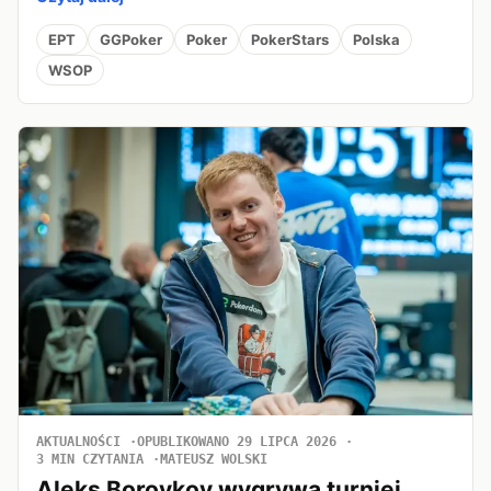
EPT
GGPoker
Poker
PokerStars
Polska
WSOP
AKTUALNOŚCI
OPUBLIKOWANO 29 LIPCA 2026
3 MIN CZYTANIA
MATEUSZ WOLSKI
Aleks Borovkov wygrywa turniej