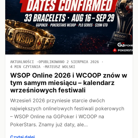
AKTUALNOŚCI
OPUBLIKOWANO 2 SIERPNIA 2026
4 MIN CZYTANIA
MATEUSZ WOLSKI
WSOP Online 2026 i WCOOP znów w
tym samym miesiącu – kalendarz
wrześniowych festiwali
Wrzesień 2026 przyniesie starcie dwóch
największych online’owych festiwali pokerowych
– WSOP Online na GGPoker i WCOOP na
PokerStars. Znamy już daty, ale…
Czytaj dalej