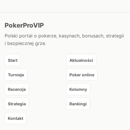
wpisów
PokerProVIP
Polski portal o pokerze, kasynach, bonusach, strategii
i bezpiecznej grze.
Start
Aktualności
Turnieje
Poker online
Recenzje
Kolumny
Strategia
Rankingi
Kontakt