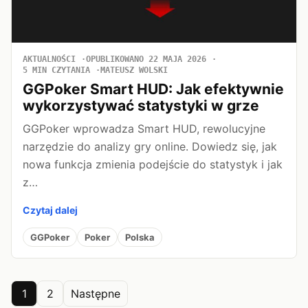
AKTUALNOŚCI
OPUBLIKOWANO 22 MAJA 2026
5 MIN CZYTANIA
MATEUSZ WOLSKI
GGPoker Smart HUD: Jak efektywnie
wykorzystywać statystyki w grze
GGPoker wprowadza Smart HUD, rewolucyjne
narzędzie do analizy gry online. Dowiedz się, jak
nowa funkcja zmienia podejście do statystyk i jak
z…
Czytaj dalej
GGPoker
Poker
Polska
Stronicowanie
1
2
Następne