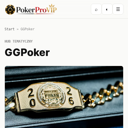
⌕
◐
☰
Start
»
GGPoker
HUB TEMATYCZNY
GGPoker