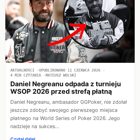
AKTUALNOŚCI
OPUBLIKOWANO 11 CZERWCA 2026
4 MIN CZYTANIA
MATEUSZ WOLSKI
Daniel Negreanu odpada z turnieju
WSOP 2026 przed strefą płatną
Daniel Negreanu, ambasador GGPoker, nie zdołał
jeszcze zdobyć swojego pierwszego miejsca
płatnego na World Series of Poker 2026. Jego
nadzieje na sukces…
Czytaj dalej