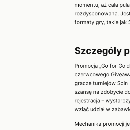
momentu, aż cała pul
rozdysponowana. Jest 
formaty gry, takie jak 
Szczegóły p
Promocja „Go for Gold”
czerwcowego Giveaway
gracze turniejów Spin
szansę na zdobycie d
rejestracja – wystarczy
wziąć udział w zabawi
Mechanika promocji jes