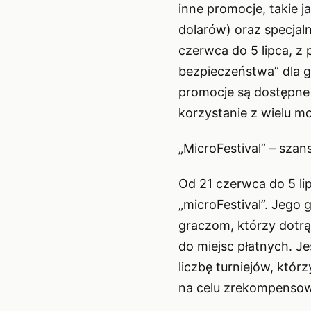
inne promocje, takie j
dolarów) oraz specjaln
czerwca do 5 lipca, z
bezpieczeństwa” dla g
promocje są dostępne
korzystanie z wielu m
„MicroFestival” – szan
Od 21 czerwca do 5 li
„microFestival”. Jego
graczom, którzy dotrą
do miejsc płatnych. Je
liczbę turniejów, któr
na celu zrekompensowa