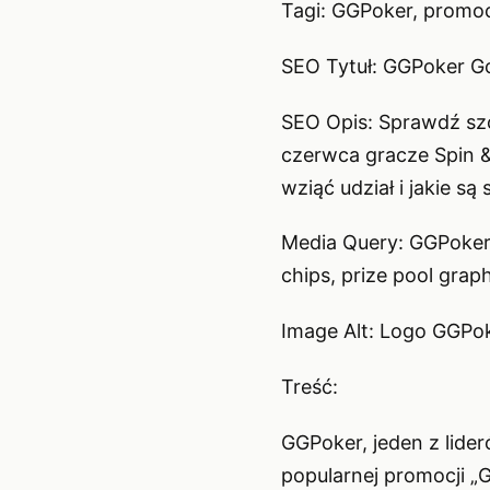
Tagi: GGPoker, promoc
SEO Tytuł: GGPoker Go
SEO Opis: Sprawdź szc
czerwca gracze Spin &
wziąć udział i jakie s
Media Query: GGPoker 
chips, prize pool grap
Image Alt: Logo GGPok
Treść:
GGPoker, jeden z lider
popularnej promocji „G