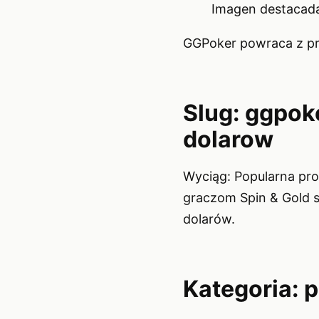
Imagen destacada 
GGPoker powraca z pro
Slug: ggpok
dolarow
Wyciąg: Popularna pro
graczom Spin & Gold s
dolarów.
Kategoria: 