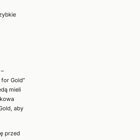
zybkie
 –
for Gold”
dą mieli
tkowa
 Gold, aby
ię przed