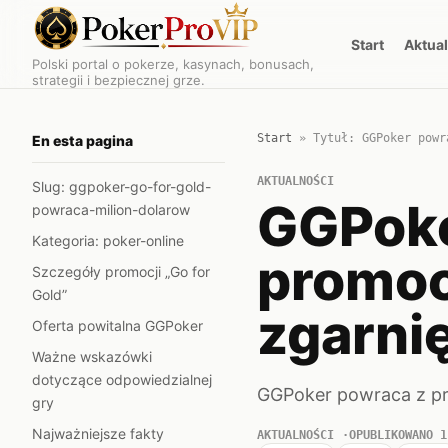
Start
Aktua
Polski portal o pokerze, kasynach, bonusach,
strategii i bezpiecznej grze.
Start
»
Tytuł: GGPoker powr
En esta pagina
AKTUALNOŚCI
Slug: ggpoker-go-for-gold-
GGPoke
powraca-milion-dolarow
Kategoria: poker-online
promocj
Szczegóły promocji „Go for
Gold”
zgarnię
Oferta powitalna GGPoker
Ważne wskazówki
dotyczące odpowiedzialnej
GGPoker powraca z pro
gry
Najważniejsze fakty
AKTUALNOŚCI
OPUBLIKOWANO 1