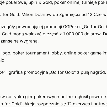
je pokerowe, Spin & Gold, poker online, turnieje po
 for Gold: Milion Dolarów do Zgarnięcia od 12 Czer
zegóły powracającej promocji GGPoker „Go for Gold
 Gold mogą walczyć o część z 1 000 000 dolarów. Do
ą szanse na wygraną.
logo, poker tournament lobby, online poker game in
hic
er i grafika promocyjna „Go for Gold” z pulą nagród.
ów na rynku gier pokerowych online, ogłosił powrót 
o for Gold”. Akcja rozpocznie się 12 czerwca i potrw