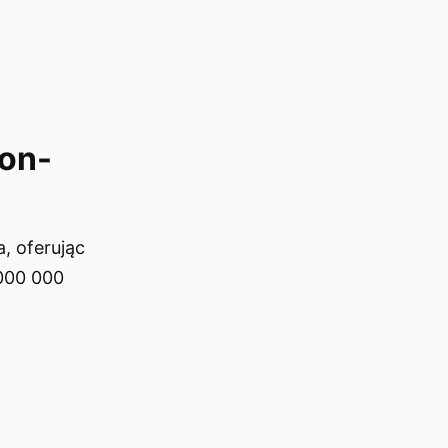
ion-
, oferując
 000 000