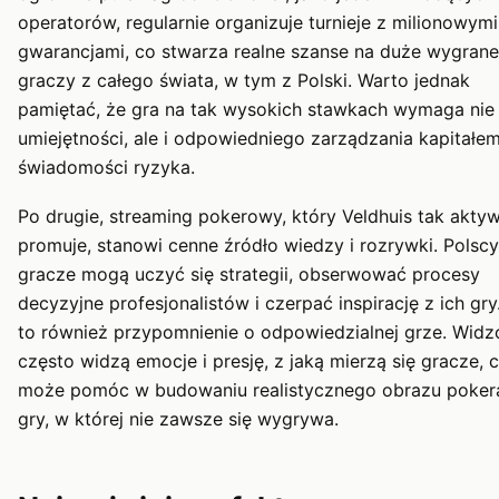
operatorów, regularnie organizuje turnieje z milionowymi
gwarancjami, co stwarza realne szanse na duże wygrane
graczy z całego świata, w tym z Polski. Warto jednak
pamiętać, że gra na tak wysokich stawkach wymaga nie 
umiejętności, ale i odpowiedniego zarządzania kapitałe
świadomości ryzyka.
Po drugie, streaming pokerowy, który Veldhuis tak akty
promuje, stanowi cenne źródło wiedzy i rozrywki. Polscy
gracze mogą uczyć się strategii, obserwować procesy
decyzyjne profesjonalistów i czerpać inspirację z ich gry
to również przypomnienie o odpowiedzialnej grze. Widz
często widzą emocje i presję, z jaką mierzą się gracze, 
może pomóc w budowaniu realistycznego obrazu pokera
gry, w której nie zawsze się wygrywa.