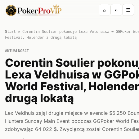
⌕
◐
☰
Start
»
Corentin Soulier pokonuje Lexa Veldhuisa w GGPoker Wo
Festival, Holender z drugą lokatą
AKTUALNOŚCI
Corentin Soulier pokonu
Lexa Veldhuisa w GGPo
World Festival, Holender
drugą lokatą
Lex Veldhuis zajął drugie miejsce w evencie $5,250 Bou
Hunters Sunday Main Event podczas GGPoker World Fest
zdobywając 64 022 $. Zwycięzcą został Corentin Soulier