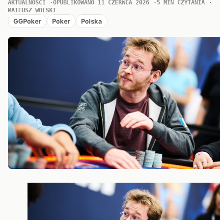
AKTUALNOŚCI
OPUBLIKOWANO 11 CZERWCA 2026
5 MIN CZYTANIA
MATEUSZ WOLSKI
GGPoker
Poker
Polska