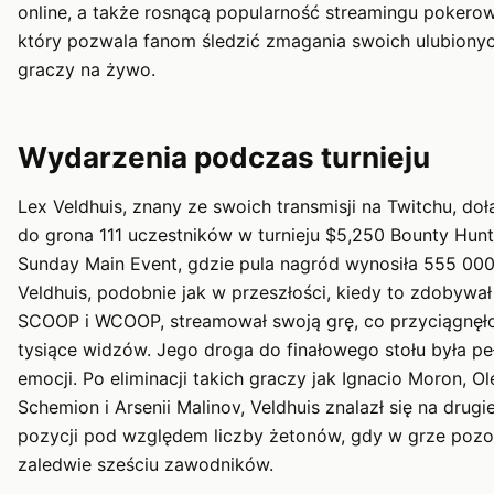
online, a także rosnącą popularność streamingu pokero
który pozwala fanom śledzić zmagania swoich ulubiony
graczy na żywo.
Wydarzenia podczas turnieju
Lex Veldhuis, znany ze swoich transmisji na Twitchu, doł
do grona 111 uczestników w turnieju $5,250 Bounty Hunt
Sunday Main Event, gdzie pula nagród wynosiła 555 000
Veldhuis, podobnie jak w przeszłości, kiedy to zdobywał 
SCOOP i WCOOP, streamował swoją grę, co przyciągnęł
tysiące widzów. Jego droga do finałowego stołu była pe
emocji. Po eliminacji takich graczy jak Ignacio Moron, Ol
Schemion i Arsenii Malinov, Veldhuis znalazł się na drugie
pozycji pod względem liczby żetonów, gdy w grze pozo
zaledwie sześciu zawodników.