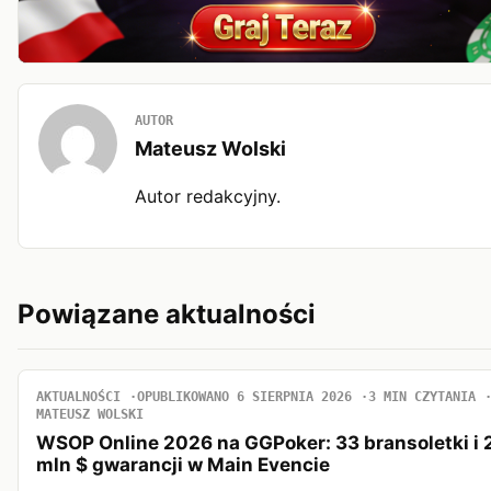
AUTOR
Mateusz Wolski
Autor redakcyjny.
Powiązane aktualności
AKTUALNOŚCI
OPUBLIKOWANO 6 SIERPNIA 2026
3 MIN CZYTANIA
MATEUSZ WOLSKI
WSOP Online 2026 na GGPoker: 33 bransoletki i 
mln $ gwarancji w Main Evencie