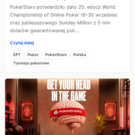
PokerStars potwierdziło daty 25. edycji World
Championship of Online Poker (6–30 września)
oraz jubileuszowego Sunday Million z 5 mln
dolarów gwarantowanej puli.…
Czytaj dalej
EPT
Poker
PokerStars
Polska
Turnieje pokerowe