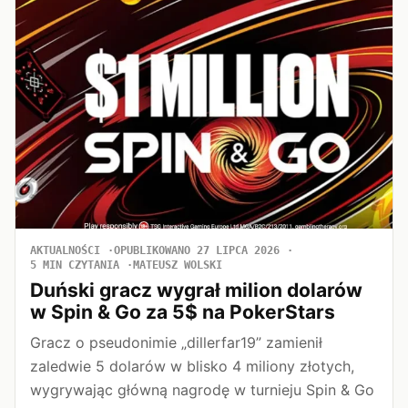
AKTUALNOŚCI
OPUBLIKOWANO 27 LIPCA 2026
5 MIN CZYTANIA
MATEUSZ WOLSKI
Duński gracz wygrał milion dolarów
w Spin & Go za 5$ na PokerStars
Gracz o pseudonimie „dillerfar19” zamienił
zaledwie 5 dolarów w blisko 4 miliony złotych,
wygrywając główną nagrodę w turnieju Spin & Go