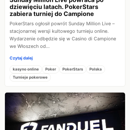
dziewięciu latach. PokerStars
zabiera turniej do Campione
PokerStars ogłosił powrót Sunday Million Live –
stacjonarnej wersji kultowego turnieju online.
Wydarzenie odbędzie się w Casino di Campione
we Włoszech od…
Czytaj dalej
kasyno online
Poker
PokerStars
Polska
Turnieje pokerowe