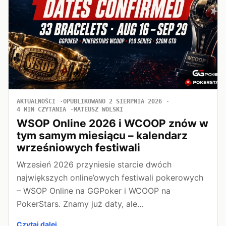
AKTUALNOŚCI
OPUBLIKOWANO 2 SIERPNIA 2026
4 MIN CZYTANIA
MATEUSZ WOLSKI
WSOP Online 2026 i WCOOP znów w
tym samym miesiącu – kalendarz
wrześniowych festiwali
Wrzesień 2026 przyniesie starcie dwóch
największych online’owych festiwali pokerowych
– WSOP Online na GGPoker i WCOOP na
PokerStars. Znamy już daty, ale…
Czytaj dalej