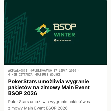
AKTUALNOŚCI
OPUBLIKOWANO 17 LIPCA 2026
4 MIN CZYTANIA
MATEUSZ WOLSKI
PokerStars umożliwia wygranie
pakietów na zimowy Main Event
BSOP 2026
PokerStars umożliwia wygranie pakietów na
zimowy Main Event BSOP 2026