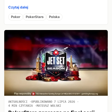
Czytaj dalej
Poker
PokerStars
Polska
AKTUALNOŚCI
OPUBLIKOWANO 7 LIPCA 2026
4 MIN CZYTANIA
MATEUSZ WOLSKI