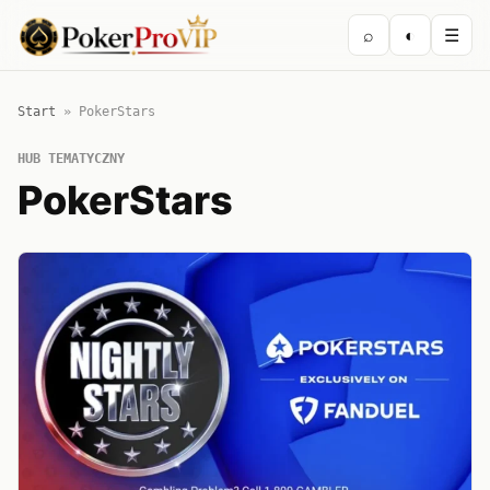
⌕
◐
☰
Start
»
PokerStars
HUB TEMATYCZNY
PokerStars