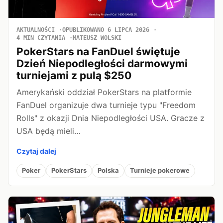
AKTUALNOŚCI
OPUBLIKOWANO 6 LIPCA 2026
4 MIN CZYTANIA
MATEUSZ WOLSKI
PokerStars na FanDuel świętuje
Dzień Niepodległości darmowymi
turniejami z pulą $250
Amerykański oddział PokerStars na platformie
FanDuel organizuje dwa turnieje typu "Freedom
Rolls" z okazji Dnia Niepodległości USA. Gracze z
USA będą mieli…
Czytaj dalej
Poker
PokerStars
Polska
Turnieje pokerowe