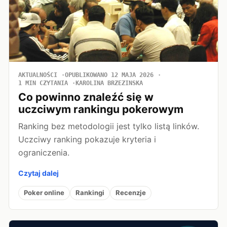
AKTUALNOŚCI
OPUBLIKOWANO 12 MAJA 2026
1 MIN CZYTANIA
KAROLINA BRZEZINSKA
Co powinno znaleźć się w
uczciwym rankingu pokerowym
Ranking bez metodologii jest tylko listą linków.
Uczciwy ranking pokazuje kryteria i
ograniczenia.
Czytaj dalej
Poker online
Rankingi
Recenzje