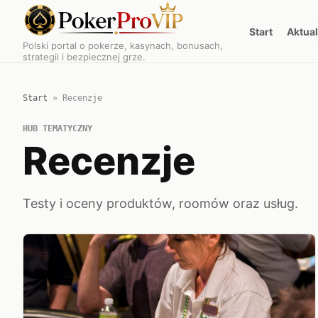
Start
Aktua
Polski portal o pokerze, kasynach, bonusach,
strategii i bezpiecznej grze.
Start
»
Recenzje
HUB TEMATYCZNY
Recenzje
Testy i oceny produktów, roomów oraz usług.