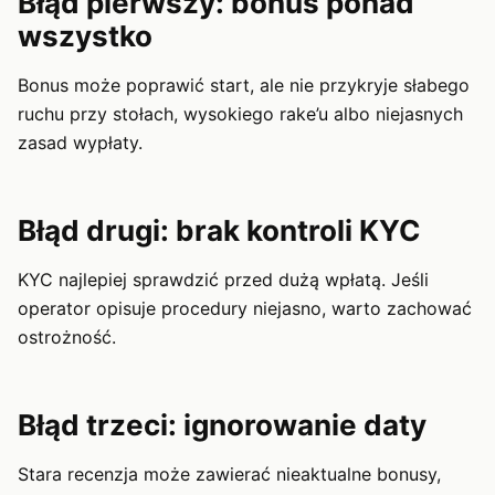
Błąd pierwszy: bonus ponad
wszystko
Bonus może poprawić start, ale nie przykryje słabego
ruchu przy stołach, wysokiego rake’u albo niejasnych
zasad wypłaty.
Błąd drugi: brak kontroli KYC
KYC najlepiej sprawdzić przed dużą wpłatą. Jeśli
operator opisuje procedury niejasno, warto zachować
ostrożność.
Błąd trzeci: ignorowanie daty
Stara recenzja może zawierać nieaktualne bonusy,