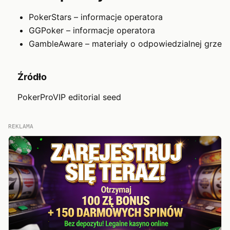
PokerStars – informacje operatora
GGPoker – informacje operatora
GambleAware – materiały o odpowiedzialnej grze
Źródło
PokerProVIP editorial seed
REKLAMA