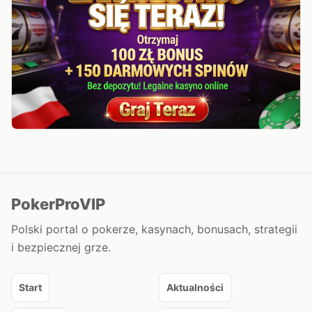
PokerProVIP
Polski portal o pokerze, kasynach, bonusach, strategii
i bezpiecznej grze.
Start
Aktualności