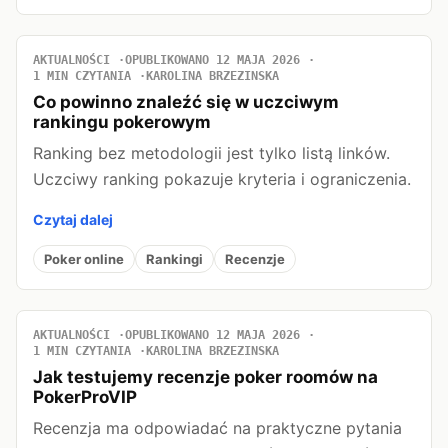
AKTUALNOŚCI
OPUBLIKOWANO 12 MAJA 2026
1 MIN CZYTANIA
KAROLINA BRZEZINSKA
Co powinno znaleźć się w uczciwym
rankingu pokerowym
Ranking bez metodologii jest tylko listą linków.
Uczciwy ranking pokazuje kryteria i ograniczenia.
Czytaj dalej
Poker online
Rankingi
Recenzje
AKTUALNOŚCI
OPUBLIKOWANO 12 MAJA 2026
1 MIN CZYTANIA
KAROLINA BRZEZINSKA
Jak testujemy recenzje poker roomów na
PokerProVIP
Recenzja ma odpowiadać na praktyczne pytania