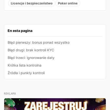
Licencje i bezpieczeństwo
Poker online
En esta pagina
Błąd pierwszy: bonus ponad wszystko
Błąd drugi: brak kontroli KYC
Błąd trzeci: ignorowanie daty
Krótka lista kontrolna
Źródła i punkty kontroli
REKLAMA