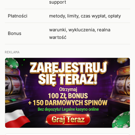
support
Płatności
metody, limity, czas wypłat, opłaty
warunki, wykluczenia, realna
Bonus
wartość
REKLAMA