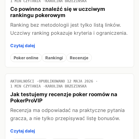
1 MIN CZYTANIA
KAROLINA BRZEZINSKA
Co powinno znaleźć się w uczciwym
rankingu pokerowym
Ranking bez metodologii jest tylko listą linków.
Uczciwy ranking pokazuje kryteria i ograniczenia.
Czytaj dalej
Poker online
Rankingi
Recenzje
AKTUALNOŚCI
OPUBLIKOWANO 12 MAJA 2026
1 MIN CZYTANIA
KAROLINA BRZEZINSKA
Jak testujemy recenzje poker roomów na
PokerProVIP
Recenzja ma odpowiadać na praktyczne pytania
gracza, a nie tylko przepisywać listę bonusów.
Czytaj dalej