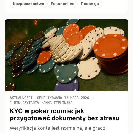
bezpieczeństwo
Poker online
Recenzje
AKTUALNOŚCI
OPUBLIKOWANO 12 MAJA 2026
1 MIN CZYTANIA
ANNA ZIELINSKA
KYC w poker roomie: jak
przygotować dokumenty bez stresu
Weryfikacja konta jest normalna, ale gracz