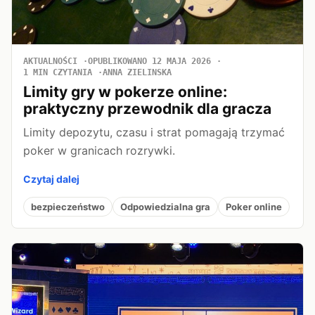
AKTUALNOŚCI
OPUBLIKOWANO 12 MAJA 2026
1 MIN CZYTANIA
ANNA ZIELINSKA
Limity gry w pokerze online:
praktyczny przewodnik dla gracza
Limity depozytu, czasu i strat pomagają trzymać
poker w granicach rozrywki.
Czytaj dalej
bezpieczeństwo
Odpowiedzialna gra
Poker online