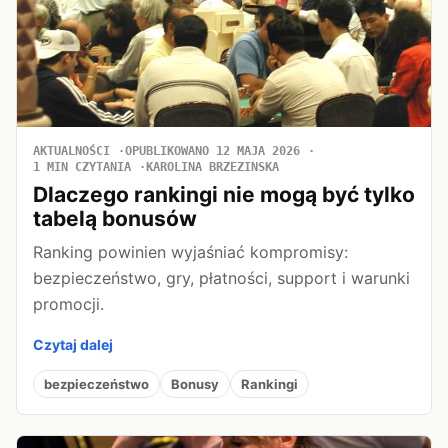
AKTUALNOŚCI
OPUBLIKOWANO 12 MAJA 2026
1 MIN CZYTANIA
KAROLINA BRZEZINSKA
Dlaczego rankingi nie mogą być tylko
tabelą bonusów
Ranking powinien wyjaśniać kompromisy:
bezpieczeństwo, gry, płatności, support i warunki
promocji.
Czytaj dalej
bezpieczeństwo
Bonusy
Rankingi