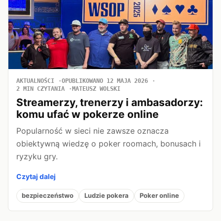
AKTUALNOŚCI
OPUBLIKOWANO 12 MAJA 2026
2 MIN CZYTANIA
MATEUSZ WOLSKI
Streamerzy, trenerzy i ambasadorzy:
komu ufać w pokerze online
Popularność w sieci nie zawsze oznacza
obiektywną wiedzę o poker roomach, bonusach i
ryzyku gry.
Czytaj dalej
bezpieczeństwo
Ludzie pokera
Poker online