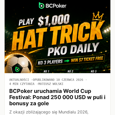
AKTUALNOŚCI
OPUBLIKOWANO 10 CZERWCA 2026
4 MIN CZYTANIA
MATEUSZ WOLSKI
BCPoker uruchamia World Cup
Festival: Ponad 250 000 USD w puli i
bonusy za gole
Z okazji zbliżającego się Mundialu 2026,