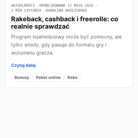
AKTUALNOŚCI
OPUBLIKOWANO 12 MAJA 2026
2 MIN CZYTANIA
KAROLINA BRZEZINSKA
Rakeback, cashback i freerolle: co
realnie sprawdzać
Program lojalnościowy może być pomocny, ale
tylko wtedy, gdy pasuje do formatu gry i
wolumenu gracza.
Czytaj dalej
Bonusy
Poker online
Rake