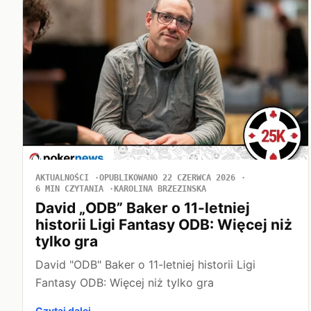
AKTUALNOŚCI
OPUBLIKOWANO 22 CZERWCA 2026
6 MIN CZYTANIA
KAROLINA BRZEZINSKA
David „ODB” Baker o 11-letniej
historii Ligi Fantasy ODB: Więcej niż
tylko gra
David "ODB" Baker o 11-letniej historii Ligi
Fantasy ODB: Więcej niż tylko gra
Czytaj dalej