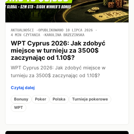
AKTUALNOŚCI
OPUBLIKOWANO 10 LIPCA 2026
4 MIN CZYTANIA
KAROLINA BRZEZINSKA
WPT Cyprus 2026: Jak zdobyć
miejsce w turnieju za 3500$
zaczynając od 1.10$?
WPT Cyprus 2026: Jak zdobyć miejsce w
turnieju za 3500$ zaczynając od 1.10$?
Czytaj dalej
Bonusy
Poker
Polska
Turnieje pokerowe
WPT