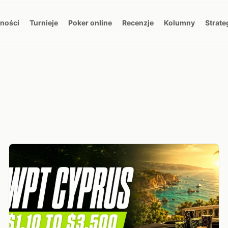
lności
Turnieje
Poker online
Recenzje
Kolumny
Strate