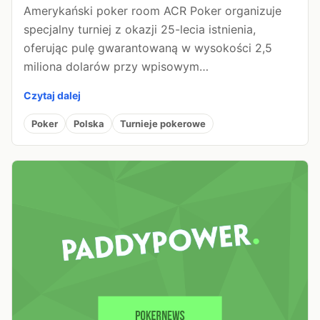
Amerykański poker room ACR Poker organizuje
specjalny turniej z okazji 25-lecia istnienia,
oferując pulę gwarantowaną w wysokości 2,5
miliona dolarów przy wpisowym…
Czytaj dalej
Poker
Polska
Turnieje pokerowe