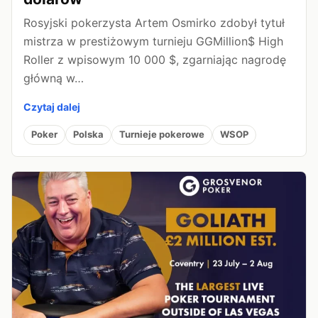
Rosyjski pokerzysta Artem Osmirko zdobył tytuł
mistrza w prestiżowym turnieju GGMillion$ High
Roller z wpisowym 10 000 $, zgarniając nagrodę
główną w…
Czytaj dalej
Poker
Polska
Turnieje pokerowe
WSOP