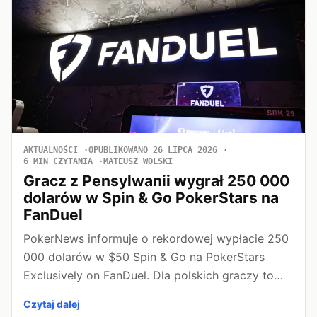
AKTUALNOŚCI
OPUBLIKOWANO 26 LIPCA 2026
6 MIN CZYTANIA
MATEUSZ WOLSKI
Gracz z Pensylwanii wygrał 250 000
dolarów w Spin & Go PokerStars na
FanDuel
PokerNews informuje o rekordowej wypłacie 250
000 dolarów w $50 Spin & Go na PokerStars
Exclusively on FanDuel. Dla polskich graczy to…
Czytaj dalej