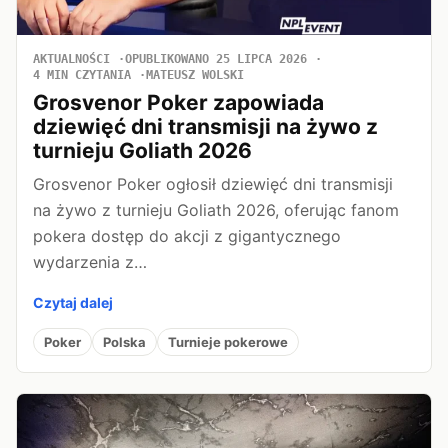
AKTUALNOŚCI
OPUBLIKOWANO 25 LIPCA 2026
4 MIN CZYTANIA
MATEUSZ WOLSKI
Grosvenor Poker zapowiada
dziewięć dni transmisji na żywo z
turnieju Goliath 2026
Grosvenor Poker ogłosił dziewięć dni transmisji
na żywo z turnieju Goliath 2026, oferując fanom
pokera dostęp do akcji z gigantycznego
wydarzenia z…
Czytaj dalej
Poker
Polska
Turnieje pokerowe