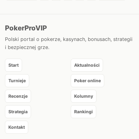
wpisów
PokerProVIP
Polski portal o pokerze, kasynach, bonusach, strategii
i bezpiecznej grze.
Start
Aktualności
Turnieje
Poker online
Recenzje
Kolumny
Strategia
Rankingi
Kontakt