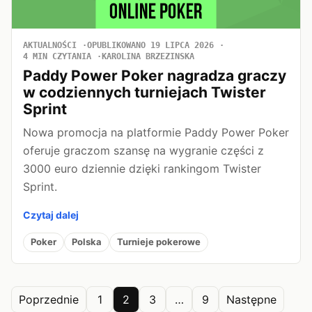
AKTUALNOŚCI
OPUBLIKOWANO 19 LIPCA 2026
4 MIN CZYTANIA
KAROLINA BRZEZINSKA
Paddy Power Poker nagradza graczy
w codziennych turniejach Twister
Sprint
Nowa promocja na platformie Paddy Power Poker
oferuje graczom szansę na wygranie części z
3000 euro dziennie dzięki rankingom Twister
Sprint.
Czytaj dalej
Poker
Polska
Turnieje pokerowe
Stronicowanie
Poprzednie
1
2
3
…
9
Następne