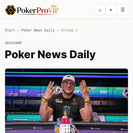
⌕
◐
☰
Start
»
Poker News Daily
»
Strona 2
ARCHIWUM
Poker News Daily