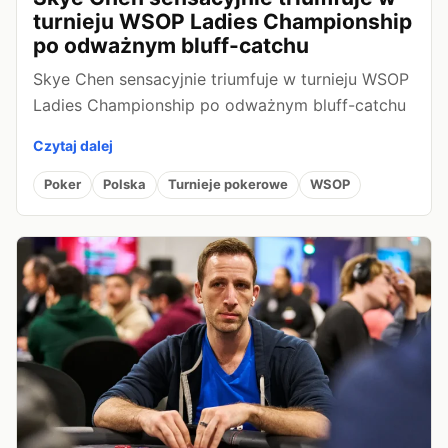
turnieju WSOP Ladies Championship
po odważnym bluff-catchu
Skye Chen sensacyjnie triumfuje w turnieju WSOP
Ladies Championship po odważnym bluff-catchu
Czytaj dalej
Poker
Polska
Turnieje pokerowe
WSOP