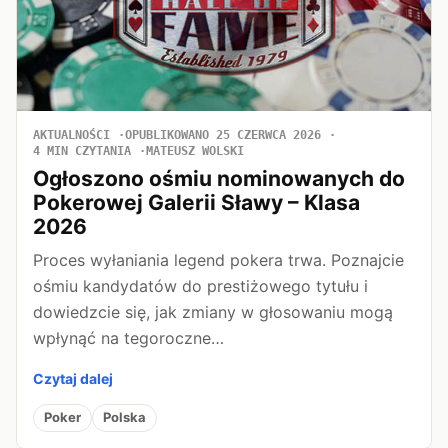
AKTUALNOŚCI
OPUBLIKOWANO 25 CZERWCA 2026
4 MIN CZYTANIA
MATEUSZ WOLSKI
Ogłoszono ośmiu nominowanych do
Pokerowej Galerii Sławy – Klasa
2026
Proces wyłaniania legend pokera trwa. Poznajcie
ośmiu kandydatów do prestiżowego tytułu i
dowiedzcie się, jak zmiany w głosowaniu mogą
wpłynąć na tegoroczne…
Czytaj dalej
Poker
Polska