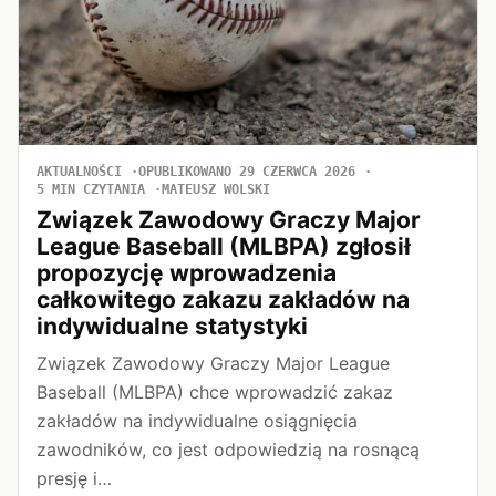
AKTUALNOŚCI
OPUBLIKOWANO 29 CZERWCA 2026
5 MIN CZYTANIA
MATEUSZ WOLSKI
Związek Zawodowy Graczy Major
League Baseball (MLBPA) zgłosił
propozycję wprowadzenia
całkowitego zakazu zakładów na
indywidualne statystyki
Związek Zawodowy Graczy Major League
Baseball (MLBPA) chce wprowadzić zakaz
zakładów na indywidualne osiągnięcia
zawodników, co jest odpowiedzią na rosnącą
presję i…