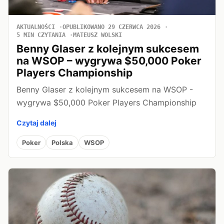
AKTUALNOŚCI
OPUBLIKOWANO 29 CZERWCA 2026
5 MIN CZYTANIA
MATEUSZ WOLSKI
Benny Glaser z kolejnym sukcesem
na WSOP – wygrywa $50,000 Poker
Players Championship
Benny Glaser z kolejnym sukcesem na WSOP -
wygrywa $50,000 Poker Players Championship
Czytaj dalej
Poker
Polska
WSOP