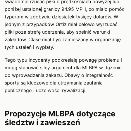
świadomie rzucać piłki o prędkościach powyżej lub
poniżej ustalonej granicy 94.95 MPH, co miało pomóc
typerom w zdobyciu dziesiątek tysięcy dolarów. W
jednym z przypadków Ortiz miał celowo wyrzucać
piłki poza strefę uderzenia, aby spełnić warunki
zakładów. Clase miał być zamieszany w organizację
tych ustaleń i wypłaty.
Tego typu incydenty podkreślają powagę problemu i
mogą stanowić silny argument dla MLBPA w dążeniu
do wprowadzenia zakazu. Obawy o integralność
sportu są kluczowe dla utrzymania zaufania
publicznego i uczciwości rywalizacji.
Propozycje MLBPA dotyczące
śledztw i zawieszeń