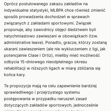
Oprócz postulowanego zakazu zakładów na
indywidualne statystyki, MLBPA chce również zmienić
sposób prowadzenia dochodzeń w sprawach
związanych z zakładami sportowymi. Związek
proponuje, aby zawodnicy objęci śledztwem byli
natychmiastowo zawieszani w obowiązkach (tzw.
administrative leave). Ponadto, gracze, którzy zostaną
ukarani zawieszeniem (ale nie wykluczeniem z ligi, jak
potencjalnie Clase i Ortiz), mieliby mieć możliwość
odbycia 15-dniowego nieodpłatnego okresu
rehabilitacji w niższych ligach w miarę zbliżania się
końca kary.
Te propozycje mają na celu zapewnienie bardziej
sprawiedliwego i przejrzystego systemu
postępowania w przypadku naruszeń zasad
dotyczących zakładów sportowych, jednocześnie