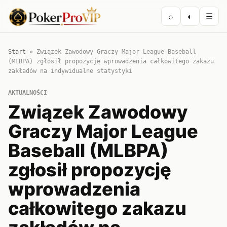
⌕
◐
☰
Start
»
Związek Zawodowy Graczy Major League Baseball
(MLBPA) zgłosił propozycję wprowadzenia całkowitego zakazu
zakładów na indywidualne statystyki
AKTUALNOŚCI
Związek Zawodowy
Graczy Major League
Baseball (MLBPA)
zgłosił propozycję
wprowadzenia
całkowitego zakazu