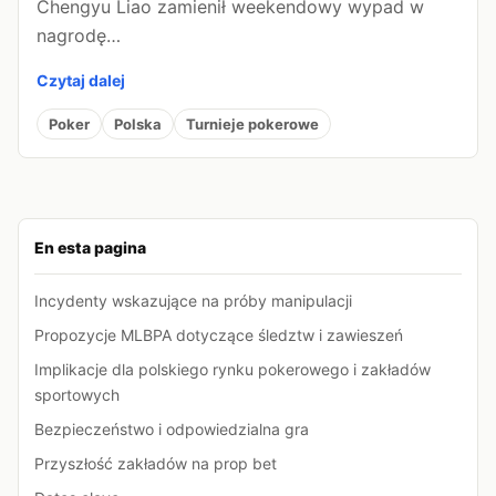
Chengyu Liao zamienił weekendowy wypad w
nagrodę…
Czytaj dalej
Poker
Polska
Turnieje pokerowe
En esta pagina
Incydenty wskazujące na próby manipulacji
Propozycje MLBPA dotyczące śledztw i zawieszeń
Implikacje dla polskiego rynku pokerowego i zakładów
sportowych
Bezpieczeństwo i odpowiedzialna gra
Przyszłość zakładów na prop bet