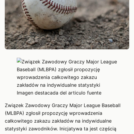
Imagen destacada del articulo fuente
Związek Zawodowy Graczy Major League Baseball
(MLBPA) zgłosił propozycję wprowadzenia
całkowitego zakazu zakładów na indywidualne
statystyki zawodników. Inicjatywa ta jest częścią