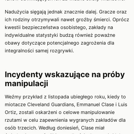
Nadużycia sięgają jednak znacznie dalej. Gracze oraz
ich rodziny otrzymywali nawet groźby śmierci. Oprócz
kwestii bezpieczeństwa osobistego, zakłady na
indywidualne statystyki budzą również poważne
obawy dotyczące potencjalnego zagrożenia dla
integralności samej rozgrywki.
Incydenty wskazujące na próby
manipulacji
Weźmy przykład z listopada ubiegłego roku, kiedy to
miotacze Cleveland Guardians, Emmanuel Clase i Luis
Ortiz, zostali oskarżeni o celowe manipulowanie
rzutami w celu zapewnienia wygranych zakładów dla
osób trzecich. Według doniesień, Clase miał