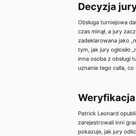
Decyzja jury
Obsługa turniejowa da
czas minął, a jury zac
zadeklarowana jako „m
tym, jak jury ogłosiło
inna osoba z obsługi t
uznanie tego calla, c
Weryfikacja
Patrick Leonard opubl
zarejestrowali inni g
pokazuje, jak jury od