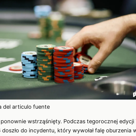
del articulo fuente
ponownie wstrząśnięty. Podczas tegorocznej edycji 
doszło do incydentu, który wywołał falę oburzenia 