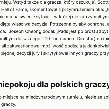
urnieju. Wstyd także dla gracza, który oszukuje”. Scott
Hall of Fame, skomentował z przymrużeniem oka: „
nie ma na świecie sytuacji, w której nie zatrzymałbym 
odjęta właściwa decyzja. Potrzebna byłaby ochrona, 
ca.” Joseph Cheong dodał: „Pads jest po prostu zbyt 
iłbym do każdego TD (Tournament Director) na miej
Hall zakwestionował możliwość podjęcia jakichkolwie
łędnej decyzji jury i skrytykował innych graczy przy
iepokoju dla polskich gracz
 miejsce na międzynarodowym turnieju, niesie ze s
h graczy.