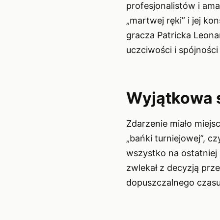
profesjonalistów i am
„martwej ręki” i jej k
gracza Patricka Leona
uczciwości i spójnośc
Wyjątkowa s
Zdarzenie miało miejs
„bańki turniejowej”, cz
wszystko na ostatniej 
zwlekał z decyzją prz
dopuszczalnego czasu 