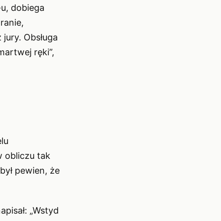
u, dobiega
ranie,
 jury. Obsługa
artwej ręki”,
lu
 obliczu tak
był pewien, że
apisał: „Wstyd