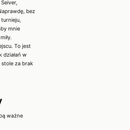
 Seiver,
Naprawdę, bez
turnieju,
aby mnie
miły.
scu. To jest
k działań w
 stole za brak
y
obą ważne