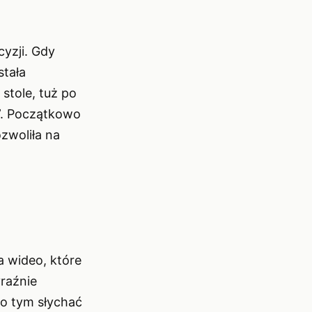
yzji. Gdy
stała
stole, tuż po
l”. Początkowo
ozwoliła na
a wideo, które
yraźnie
po tym słychać