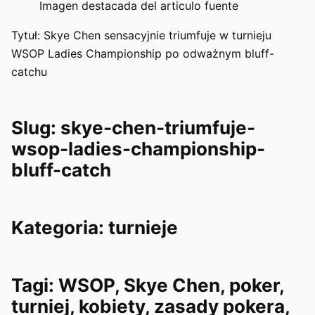
Imagen destacada del articulo fuente
Tytuł: Skye Chen sensacyjnie triumfuje w turnieju
WSOP Ladies Championship po odważnym bluff-
catchu
Slug: skye-chen-triumfuje-
wsop-ladies-championship-
bluff-catch
Kategoria: turnieje
Tagi: WSOP, Skye Chen, poker,
turniej, kobiety, zasady pokera,