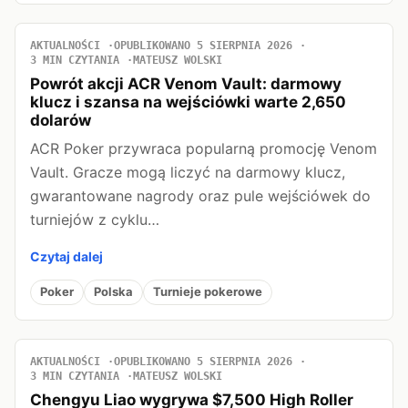
AKTUALNOŚCI
OPUBLIKOWANO 5 SIERPNIA 2026
3 MIN CZYTANIA
MATEUSZ WOLSKI
Powrót akcji ACR Venom Vault: darmowy
klucz i szansa na wejściówki warte 2,650
dolarów
ACR Poker przywraca popularną promocję Venom
Vault. Gracze mogą liczyć na darmowy klucz,
gwarantowane nagrody oraz pule wejściówek do
turniejów z cyklu…
Czytaj dalej
Poker
Polska
Turnieje pokerowe
AKTUALNOŚCI
OPUBLIKOWANO 5 SIERPNIA 2026
3 MIN CZYTANIA
MATEUSZ WOLSKI
Chengyu Liao wygrywa $7,500 High Roller