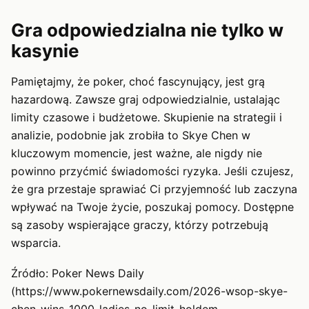
Gra odpowiedzialna nie tylko w
kasynie
Pamiętajmy, że poker, choć fascynujący, jest grą
hazardową. Zawsze graj odpowiedzialnie, ustalając
limity czasowe i budżetowe. Skupienie na strategii i
analizie, podobnie jak zrobiła to Skye Chen w
kluczowym momencie, jest ważne, ale nigdy nie
powinno przyćmić świadomości ryzyka. Jeśli czujesz,
że gra przestaje sprawiać Ci przyjemność lub zaczyna
wpływać na Twoje życie, poszukaj pomocy. Dostępne
są zasoby wspierające graczy, którzy potrzebują
wsparcia.
Źródło: Poker News Daily
(https://www.pokernewsdaily.com/2026-wsop-skye-