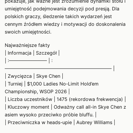
pokazuje, jak ważne jest zrozumienie dynamiki stołu i
umiejętność podejmowania decyzji pod presją. Dla
polskich graczy, śledzenie takich wydarzeń jest
cennym źródłem wiedzy i motywacji do doskonalenia
swoich umiejętności.
Najważniejsze fakty
| Informacja | Szczegół |
| :———————— | :
——————————————————————– |
| Zwycięzca | Skye Chen |
| Turniej | $1,000 Ladies No-Limit Hold’em
Championship, WSOP 2026 |
| Liczba uczestników | 1475 (rekordowa frekwencja) |
| Kluczowy moment | Odważny call all-in Skye Chen z
asiem wysoko przeciwko próbie bluffu. |
| Przeciwniczka w heads-upie | Aubrey Williams |