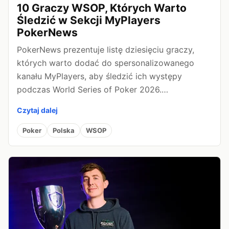
10 Graczy WSOP, Których Warto
Śledzić w Sekcji MyPlayers
PokerNews
PokerNews prezentuje listę dziesięciu graczy,
których warto dodać do spersonalizowanego
kanału MyPlayers, aby śledzić ich występy
podczas World Series of Poker 2026.…
Czytaj dalej
Poker
Polska
WSOP