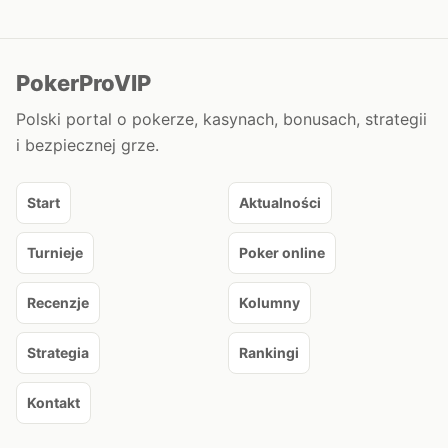
PokerProVIP
Polski portal o pokerze, kasynach, bonusach, strategii
i bezpiecznej grze.
Start
Aktualności
Turnieje
Poker online
Recenzje
Kolumny
Strategia
Rankingi
Kontakt