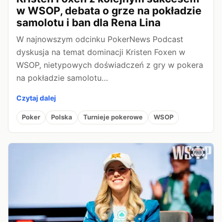
w WSOP, debata o grze na pokładzie
samolotu i ban dla Rena Lina
W najnowszym odcinku PokerNews Podcast
dyskusja na temat dominacji Kristen Foxen w
WSOP, nietypowych doświadczeń z gry w pokera
na pokładzie samolotu…
Czytaj dalej
Poker
Polska
Turnieje pokerowe
WSOP