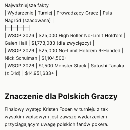
Najważniejsze fakty
| Wydarzenie | Turniej | Prowadzący Gracz | Pula
Nagród (szacowana) |
|—|—|—|—|
| WSOP 2026 | $25,000 High Roller No-Limit Hold’em |
Galen Hall | $1,773,083 (dla zwycięzcy) |
| WSOP 2026 | $25,000 No-Limit Hold’em 6-Handed |
Nick Schulman | $1,104,500+ |
| WSOP 2026 | $1,500 Monster Stack | Satoshi Tanaka
(z D1d) | $14,951,633+ |
Znaczenie dla Polskich Graczy
Finałowy występ Kristen Foxen w turnieju z tak
wysokim wpisowym jest zawsze wydarzeniem
przyciągającym uwagę polskich fanów pokera.