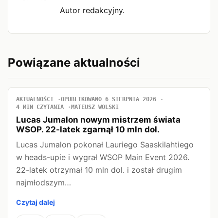
Autor redakcyjny.
Powiązane aktualności
AKTUALNOŚCI
OPUBLIKOWANO 6 SIERPNIA 2026
4 MIN CZYTANIA
MATEUSZ WOLSKI
Lucas Jumalon nowym mistrzem świata
WSOP. 22-latek zgarnął 10 mln dol.
Lucas Jumalon pokonał Lauriego Saaskilahtiego
w heads-upie i wygrał WSOP Main Event 2026.
22-latek otrzymał 10 mln dol. i został drugim
najmłodszym…
Czytaj dalej