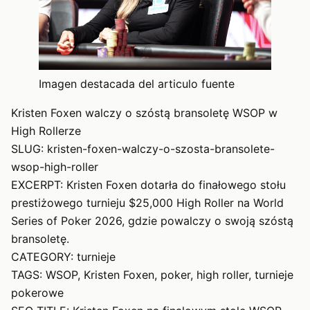
Imagen destacada del articulo fuente
Kristen Foxen walczy o szóstą bransoletę WSOP w
High Rollerze
SLUG: kristen-foxen-walczy-o-szosta-bransolete-
wsop-high-roller
EXCERPT: Kristen Foxen dotarła do finałowego stołu
prestiżowego turnieju $25,000 High Roller na World
Series of Poker 2026, gdzie powalczy o swoją szóstą
bransoletę.
CATEGORY: turnieje
TAGS: WSOP, Kristen Foxen, poker, high roller, turnieje
pokerowe