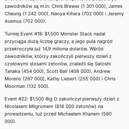
zawodników są m.in. Chris Brewer (1 301 000), James
Cheung (1 242 000), Naoya Kihara (702 000) i Jeremy
Ausmus (702 000).
Turniej Event #18: $1,500 Monster Stack nadal
przyciąga dużą liczbę graczy, a jego pula nagród
przekroczyła już 14,9 miliona dolarów. Wśród
zawodników, którzy zakończyli pierwszy dzień z
czołowymi stosami żetonów, znaleźli się Satoshi
Tanaka (454 000), Scott Ball (408 000), Andrew
Moreno (267 000), Kathy Liebert (255 000) i Chris
Moorman (132 500).
Event #22: $1,500 Big O zakończył pierwszy dzień z
Nicolasem Milgromem (816 000 żetonów) na
prowadzeniu, tuż przed Michaelem Khanem (580
000).