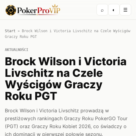
⌕
◐
☰
Start
»
Brock Wilson i Victoria Livschitz na Czele Wyścigów
Graczy Roku PGT
AKTUALNOŚCI
Brock Wilson i Victoria
Livschitz na Czele
Wyścigów Graczy
Roku PGT
Brock Wilson i Victoria Livschitz prowadzą w
prestiżowych rankingach Graczy Roku PokerGO Tour
(PGT) oraz Graczy Roku Kobiet 2026, co świadczy o
ich dominacji w pierwszej połowie sezonu.