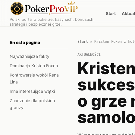
Start
Aktua
Polski portal o pokerze, kasynach, bonusach,
strategii i bezpiecznej grze.
Start
»
Kristen Foxen z kol
En esta pagina
AKTUALNOŚCI
Najważniejsze fakty
Kriste
Dominacja Kristen Foxen
Kontrowersje wokół Rena
sukces
Lina
Inne interesujące wątki
o grze 
Znaczenie dla polskich
graczy
samolot