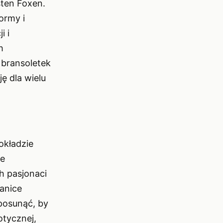
ten Foxen.
ormy i
i i
h
 bransoletek
ę dla wielu
okładzie
je
h pasjonaci
ranice
 posunąć, by
otycznej,