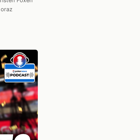
risten Foxen
 oraz