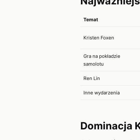
Najważniejs
Temat
Kristen Foxen
Gra na pokładzie
samolotu
Ren Lin
Inne wydarzenia
Dominacja K