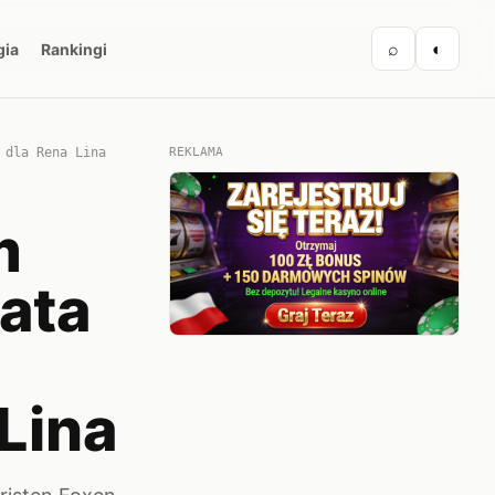
⌕
◐
gia
Rankingi
 dla Rena Lina
REKLAMA
m
ata
Lina