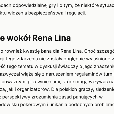
dach odpowiedzialnej gry i o tym, że niektóre sytua
tu widzenia bezpieczeństwa i regulacji.
e wokół Rena Lina
o również kwestię bana dla Rena Lina. Choć szczeg
ji tego zdarzenia nie zostały dogłębnie wyjaśnione
ć tego tematu w dyskusji świadczy o jego znaczeni
azwyczaj wiążą się z naruszeniem regulaminów turni
i poważnymi przewinieniami, które mogą wpływać na
 jak i organizatorów. Dla polskich graczy, śledzeni
z perspektywy zrozumienia zasad panujących w
dowisku pokerowym i unikania podobnych problem