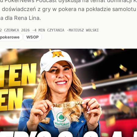
 PokerNews Podcast dyskusja na temat dominacji K
doświadczeń z gry w pokera na pokładzie samolotu
 dla Rena Lina.
2 CZERWCA 2026
4 MIN CZYTANIA
MATEUSZ WOLSKI
e pokerowe
WSOP