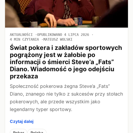
AKTUALNOŚCI
OPUBLIKOWANO 4 LIPCA 2026
4 MIN CZYTANIA
MATEUSZ WOLSKI
Świat pokera i zakładów sportowych
pogrążony jest w żałobie po
informacji o śmierci Steve’a „Fats”
Diano. Wiadomość o jego odejściu
przekaza
Społeczność pokerowa żegna Steve’a „Fats”
Diano, znanego nie tylko z sukcesów przy stołach
pokerowych, ale przede wszystkim jako
legendarny typer sportowy.
Czytaj dalej
Poker
Polska