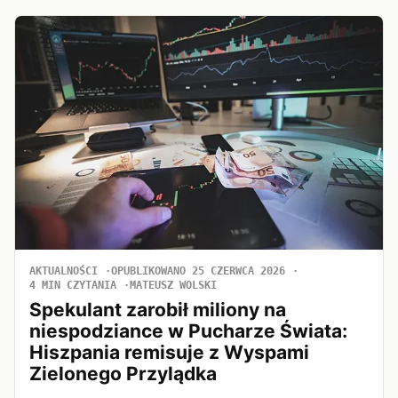
AKTUALNOŚCI
OPUBLIKOWANO 25 CZERWCA 2026
4 MIN CZYTANIA
MATEUSZ WOLSKI
Spekulant zarobił miliony na
niespodziance w Pucharze Świata:
Hiszpania remisuje z Wyspami
Zielonego Przylądka