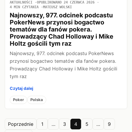
AKTUALNOŚCI
OPUBLIKOWANO 24 CZERWCA 2026
4 MIN CZYTANIA
MATEUSZ WOLSKI
Najnowszy, 977. odcinek podcastu
PokerNews przynosi bogactwo
tematów dla fanów pokera.
Prowadzący Chad Holloway i Mike
Holtz gościli tym raz
Najnowszy, 977. odcinek podcastu PokerNews
przynosi bogactwo tematów dla fanów pokera.
Prowadzący Chad Holloway i Mike Holtz gościli
tym raz
Czytaj dalej
Poker
Polska
Stronicowanie
Poprzednie
1
…
3
4
5
…
9