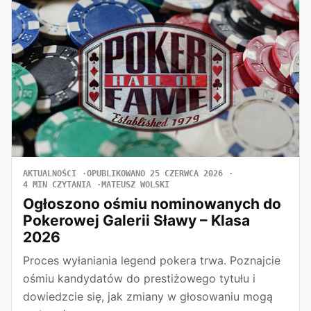
AKTUALNOŚCI
OPUBLIKOWANO 25 CZERWCA 2026
4 MIN CZYTANIA
MATEUSZ WOLSKI
Ogłoszono ośmiu nominowanych do
Pokerowej Galerii Sławy – Klasa
2026
Proces wyłaniania legend pokera trwa. Poznajcie
ośmiu kandydatów do prestiżowego tytułu i
dowiedzcie się, jak zmiany w głosowaniu mogą