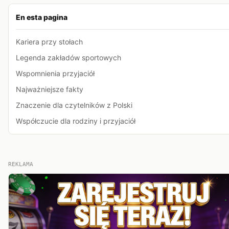
En esta pagina
Kariera przy stołach
Legenda zakładów sportowych
Wspomnienia przyjaciół
Najważniejsze fakty
Znaczenie dla czytelników z Polski
Współczucie dla rodziny i przyjaciół
REKLAMA