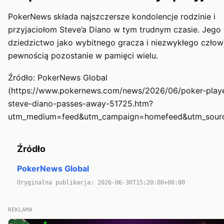
PokerNews składa najszczersze kondolencje rodzinie i
przyjaciołom Steve’a Diano w tym trudnym czasie. Jego
dziedzictwo jako wybitnego gracza i niezwykłego człow
pewnością pozostanie w pamięci wielu.
Źródło: PokerNews Global
(https://www.pokernews.com/news/2026/06/poker-play
steve-diano-passes-away-51725.htm?
utm_medium=feed&utm_campaign=homefeed&utm_sourc
Źródło
PokerNews Global
Oryginalna publikacja: 2026-06-30T15:20:00+00:00
REKLAMA