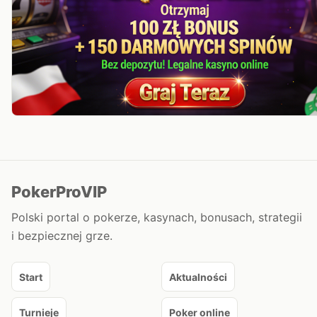
PokerProVIP
Polski portal o pokerze, kasynach, bonusach, strategii
i bezpiecznej grze.
Start
Aktualności
Turnieje
Poker online