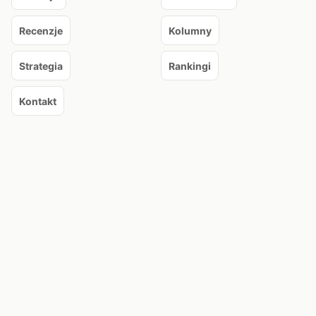
Recenzje
Kolumny
Strategia
Rankingi
Kontakt