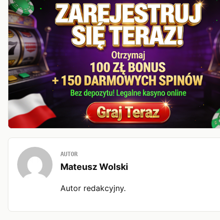
AUTOR
Mateusz Wolski
Autor redakcyjny.