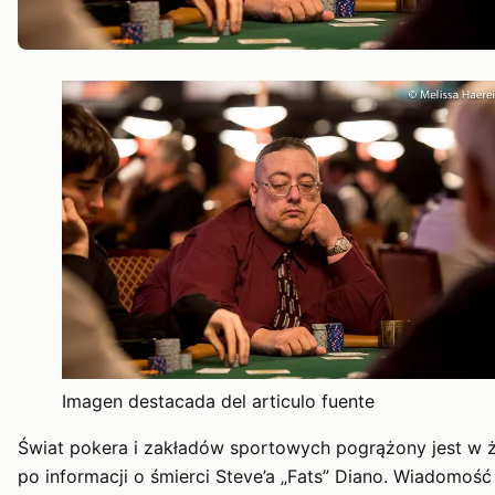
Imagen destacada del articulo fuente
Świat pokera i zakładów sportowych pogrążony jest w ż
po informacji o śmierci Steve’a „Fats” Diano. Wiadomość