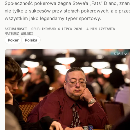
Społeczność pokerowa żegna Steve’a „Fats” Diano, zna
nie tylko z sukcesów przy stołach pokerowych, ale prze
wszystkim jako legendarny typer sportowy.
AKTUALNOŚCI
OPUBLIKOWANO 4 LIPCA 2026
4 MIN CZYTANIA
MATEUSZ WOLSKI
Poker
Polska