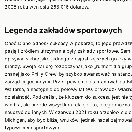
2005 roku wyniosła 268 016 dolarów.
Legenda zakładów sportowych
Choć Diano odnosił sukcesy w pokerze, to jego prawdz
pasją i źródłem utrzymania były zakłady sportowe. Sam
opisywał siebie jako jednego z najostrzejszych graczy w
branży. Swoją karierę rozpoczynał jako „runner” dla gru
znanej jako Philly Crew, by szybko awansować na stano
zarządzające innymi. Przez pewien czas pracował dla Bil
Waltersa, a następnie od połowy lat 90. prowadził własn
działalność. Podkreślał, że kluczem do sukcesu jest nie t
wiedza, ale przede wszystkim relacje i to, czego można 
nauczyć od innych. W czerwcu 2021 roku przeniósł się 
Michigan, aby być bliżej wnuków, jednak nadal zajmował
typowaniem sportowym.