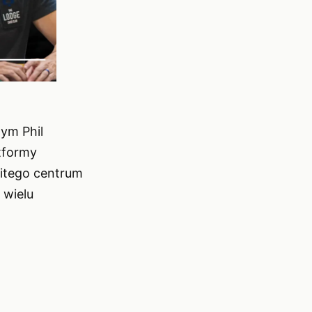
tym Phil
atformy
litego centrum
 wielu