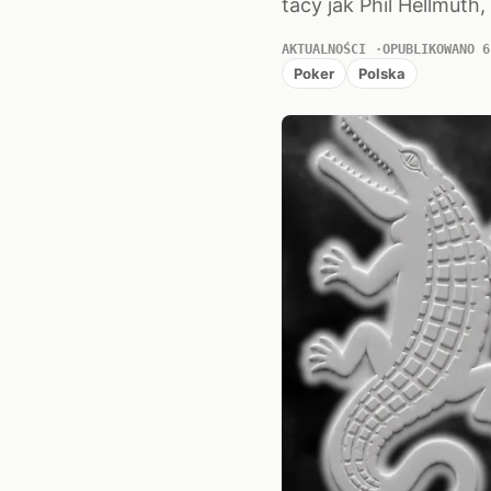
tacy jak Phil Hellmuth,
AKTUALNOŚCI
OPUBLIKOWANO 6
Poker
Polska