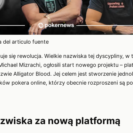
del articulo fuente
je się rewolucja. Wielkie nazwiska tej dyscypliny, w 
Michael Mizrachi, ogłosili start nowego projektu – pl
wie Alligator Blood. Jej celem jest stworzenie jedno
ików pokera online, którzy obecnie rozproszeni są po
zwiska za nową platformą