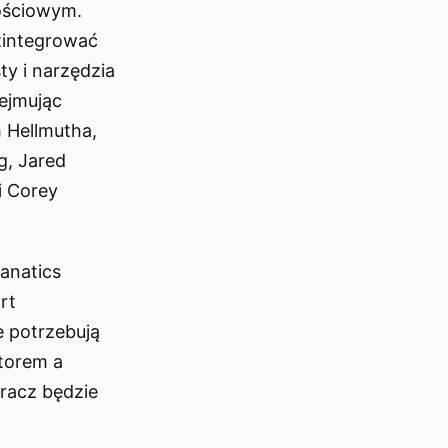
nościowym.
zintegrować
ty i narzędzia
ejmując
 Hellmutha,
g, Jared
i Corey
Fanatics
rt
e potrzebują
atorem a
gracz będzie