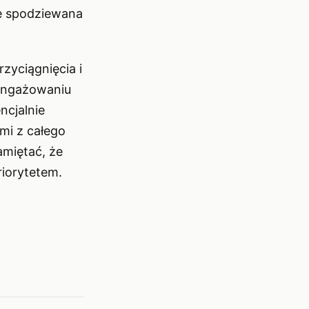
ale spodziewana
rzyciągnięcia i
aangażowaniu
ncjalnie
mi z całego
amiętać, że
riorytetem.