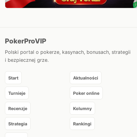
PokerProVIP
Polski portal o pokerze, kasynach, bonusach, strategii
i bezpiecznej grze.
Start
Aktualności
Turnieje
Poker online
Recenzje
Kolumny
Strategia
Rankingi