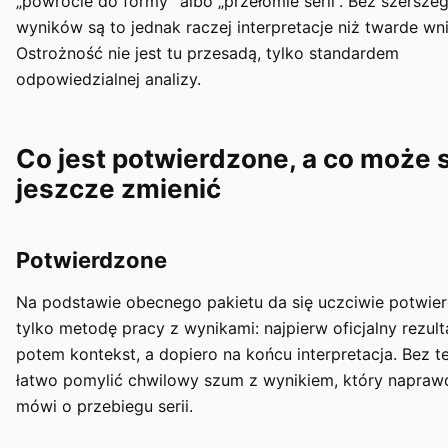
„powrocie do formy” albo „przełomie serii”. Bez szersze
wyników są to jednak raczej interpretacje niż twarde wni
Ostrożność nie jest tu przesadą, tylko standardem
odpowiedzialnej analizy.
Co jest potwierdzone, a co może 
jeszcze zmienić
Potwierdzone
Na podstawie obecnego pakietu da się uczciwie potwier
tylko metodę pracy z wynikami: najpierw oficjalny rezult
potem kontekst, a dopiero na końcu interpretacja. Bez t
łatwo pomylić chwilowy szum z wynikiem, który napraw
mówi o przebiegu serii.