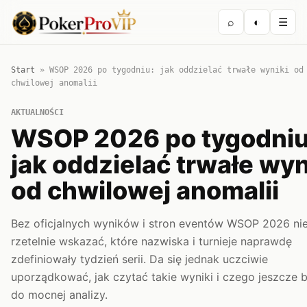
⌕
◐
☰
Start
»
WSOP 2026 po tygodniu: jak oddzielać trwałe wyniki od
chwilowej anomalii
AKTUALNOŚCI
WSOP 2026 po tygodniu
jak oddzielać trwałe wyn
od chwilowej anomalii
Bez oficjalnych wyników i stron eventów WSOP 2026 nie
rzetelnie wskazać, które nazwiska i turnieje naprawdę
zdefiniowały tydzień serii. Da się jednak uczciwie
uporządkować, jak czytać takie wyniki i czego jeszcze b
do mocnej analizy.