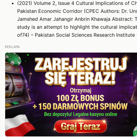
(2021) Volume 2, Issue 4 Cultural Implications of C
Pakistan Economic Corridor (CPEC Authors: Dr. Un
Jamshed Amar Jahangir Anbrin Khawaja Abstract: T
study is an attempt to highlight the cultural implica
of
74) – Pakistan Social Sciences Research Institute 
REKLAMA