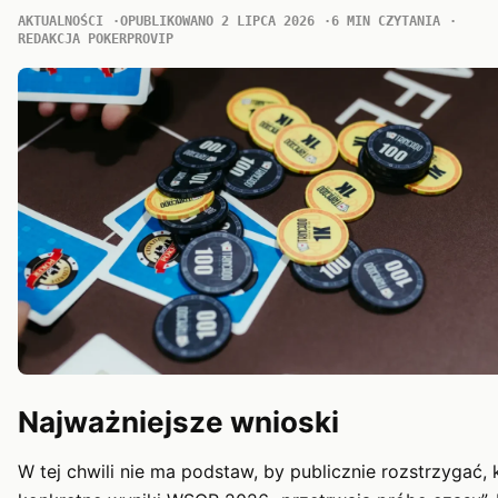
AKTUALNOŚCI
OPUBLIKOWANO 2 LIPCA 2026
6 MIN CZYTANIA
REDAKCJA POKERPROVIP
Najważniejsze wnioski
W tej chwili nie ma podstaw, by publicznie rozstrzygać, 