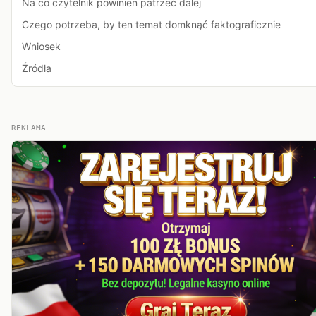
Na co czytelnik powinien patrzeć dalej
Czego potrzeba, by ten temat domknąć faktograficznie
Wniosek
Źródła
REKLAMA