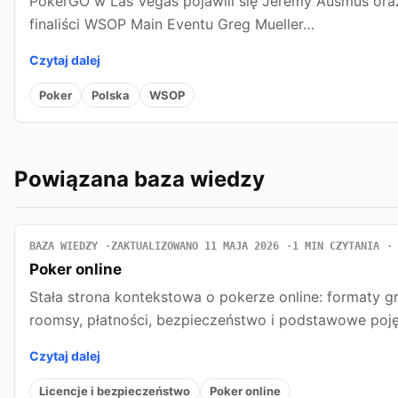
PokerGO w Las Vegas pojawili się Jeremy Ausmus ora
finaliści WSOP Main Eventu Greg Mueller…
Czytaj dalej
Poker
Polska
WSOP
Powiązana baza wiedzy
BAZA WIEDZY
ZAKTUALIZOWANO 11 MAJA 2026
1 MIN CZYTANIA
Poker online
Stała strona kontekstowa o pokerze online: formaty gr
roomsy, płatności, bezpieczeństwo i podstawowe poję
Czytaj dalej
Licencje i bezpieczeństwo
Poker online