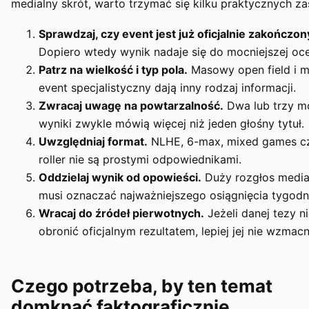
medialny skrót, warto trzymać się kilku praktycznych za
Sprawdzaj, czy event jest już oficjalnie zakończon
Dopiero wtedy wynik nadaje się do mocniejszej oce
Patrz na wielkość i typ pola.
Masowy open field i m
event specjalistyczny dają inny rodzaj informacji.
Zwracaj uwagę na powtarzalność.
Dwa lub trzy m
wyniki zwykle mówią więcej niż jeden głośny tytuł.
Uwzględniaj format.
NLHE, 6-max, mixed games cz
roller nie są prostymi odpowiednikami.
Oddzielaj wynik od opowieści.
Duży rozgłos media
musi oznaczać najważniejszego osiągnięcia tygodn
Wracaj do źródeł pierwotnych.
Jeżeli danej tezy ni
obronić oficjalnym rezultatem, lepiej jej nie wzmacn
Czego potrzeba, by ten temat
domknąć faktograficznie