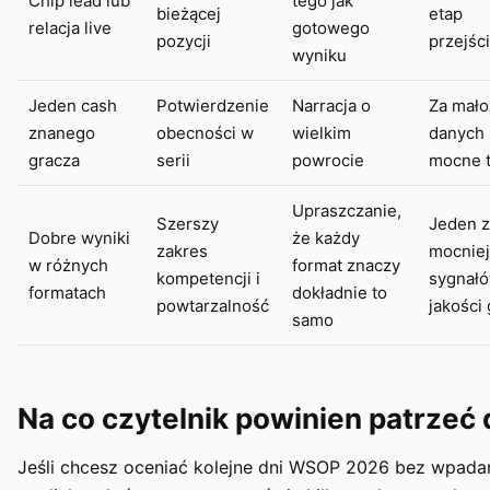
Chip lead lub
tego jak
bieżącej
etap
relacja live
gotowego
pozycji
przejśc
wyniku
Jeden cash
Potwierdzenie
Narracja o
Za mało
znanego
obecności w
wielkim
danych 
gracza
serii
powrocie
mocne 
Upraszczanie,
Szerszy
Jeden z
Dobre wyniki
że każdy
zakres
mocnie
w różnych
format znaczy
kompetencji i
sygnał
formatach
dokładnie to
powtarzalność
jakości 
samo
Na co czytelnik powinien patrzeć 
Jeśli chcesz oceniać kolejne dni WSOP 2026 bez wpada