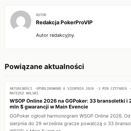
AUTOR
Redakcja PokerProVIP
Autor redakcyjny.
Powiązane aktualności
AKTUALNOŚCI
OPUBLIKOWANO 6 SIERPNIA 2026
3 MIN CZYTANIA
MATEUSZ WOLSKI
WSOP Online 2026 na GGPoker: 33 bransoletki i 
mln $ gwarancji w Main Evencie
GGPoker ogłosił harmonogram WSOP Online 2026. Od
sierpnia do 29 września gracze powalczą o 33 bransol