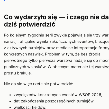
Co wydarzyło się — i czego nie da
dziś potwierdzić
Po kolejnym tygodniu serii zwykle pojawiają się trzy wa
narracji: oficjalne wyniki zakończonych eventów, bieżące
z aktywnych turniejów oraz medialne interpretacje form
konkretnych nazwisk. Problem w tym, że bez źródła
pierwotnego tylko pierwsza warstwa nadaje się do moc
publicznych wniosków. W obecnym materiale tej warstw
prostu brakuje.
Nie da się więc rzetelnie potwierdzić:
zwycięzców konkretnych eventów WSOP 2026,
dat zakończenia poszczególnych turniejów,
wielkości fieldów,