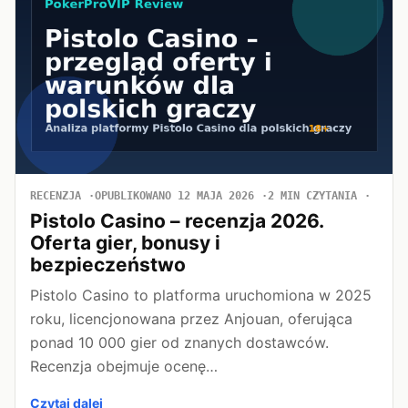
RECENZJA
OPUBLIKOWANO 12 MAJA 2026
2 MIN CZYTANIA
Pistolo Casino – recenzja 2026.
Oferta gier, bonusy i
bezpieczeństwo
Pistolo Casino to platforma uruchomiona w 2025
roku, licencjonowana przez Anjouan, oferująca
ponad 10 000 gier od znanych dostawców.
Recenzja obejmuje ocenę…
Czytaj dalej