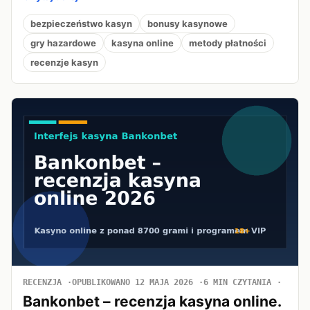
bezpieczeństwo kasyn
bonusy kasynowe
gry hazardowe
kasyna online
metody płatności
recenzje kasyn
RECENZJA
OPUBLIKOWANO 12 MAJA 2026
6 MIN CZYTANIA
Bankonbet – recenzja kasyna online.