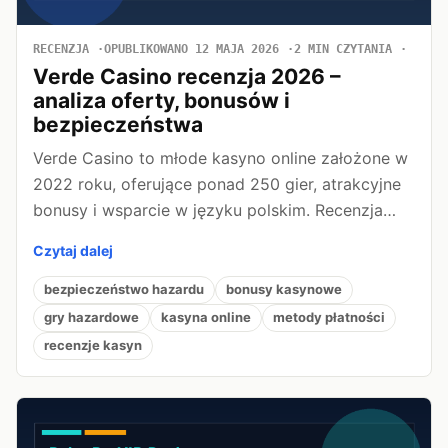
RECENZJA
OPUBLIKOWANO 12 MAJA 2026
2 MIN CZYTANIA
Verde Casino recenzja 2026 –
analiza oferty, bonusów i
bezpieczeństwa
Verde Casino to młode kasyno online założone w
2022 roku, oferujące ponad 250 gier, atrakcyjne
bonusy i wsparcie w języku polskim. Recenzja…
Czytaj dalej
bezpieczeństwo hazardu
bonusy kasynowe
gry hazardowe
kasyna online
metody płatności
recenzje kasyn