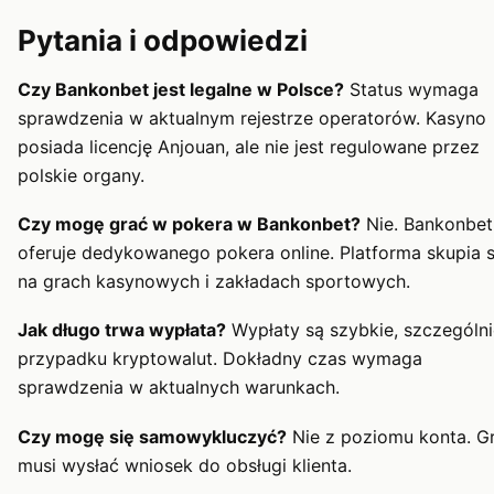
Pytania i odpowiedzi
Czy Bankonbet jest legalne w Polsce?
Status wymaga
sprawdzenia w aktualnym rejestrze operatorów. Kasyno
posiada licencję Anjouan, ale nie jest regulowane przez
polskie organy.
Czy mogę grać w pokera w Bankonbet?
Nie. Bankonbet
oferuje dedykowanego pokera online. Platforma skupia s
na grach kasynowych i zakładach sportowych.
Jak długo trwa wypłata?
Wypłaty są szybkie, szczególn
przypadku kryptowalut. Dokładny czas wymaga
sprawdzenia w aktualnych warunkach.
Czy mogę się samowykluczyć?
Nie z poziomu konta. G
musi wysłać wniosek do obsługi klienta.