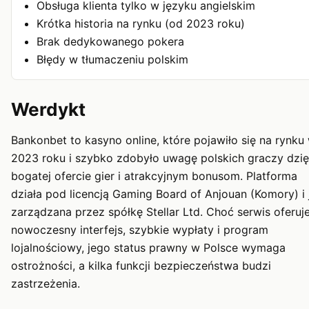
Obsługa klienta tylko w języku angielskim
Krótka historia na rynku (od 2023 roku)
Brak dedykowanego pokera
Błędy w tłumaczeniu polskim
Werdykt
Bankonbet to kasyno online, które pojawiło się na rynku
2023 roku i szybko zdobyło uwagę polskich graczy dzię
bogatej ofercie gier i atrakcyjnym bonusom. Platforma
działa pod licencją Gaming Board of Anjouan (Komory) i 
zarządzana przez spółkę Stellar Ltd. Choć serwis oferuj
nowoczesny interfejs, szybkie wypłaty i program
lojalnościowy, jego status prawny w Polsce wymaga
ostrożności, a kilka funkcji bezpieczeństwa budzi
zastrzeżenia.