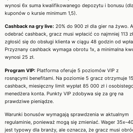
wynosi 6x suma kwalifikowanego depozytu i bonusu (dl
kuponów o kursie minimum 1,5).
Cashback na gry live:
20% do 900 zł dla gier na żywo. 
odebrać cashback, gracz musi wpłacić co najmniej 113 zł
zgłosić się do obsługi klienta w ciągu 48 godzin od wpła
Przyznany cashback wymaga obrotu 1x, a minimalna kw
wynosi 25 zł.
Program VIP:
Platforma oferuje 5 poziomów VIP z
rosnącymi benefitami. Na poziomie 5 gracz otrzymuje 1
cashback, miesięczny limit wypłat 85 000 zł i osobisteg
menedżera konta. Punkty VIP zdobywa się za grę na
prawdziwe pieniądze.
Warunki bonusów wymagają sprawdzenia w aktualnym
regulaminie, ponieważ mogą się zmieniać. Wager 35x–4
jest typowy dla branży, ale oznacza, że gracz musi obró