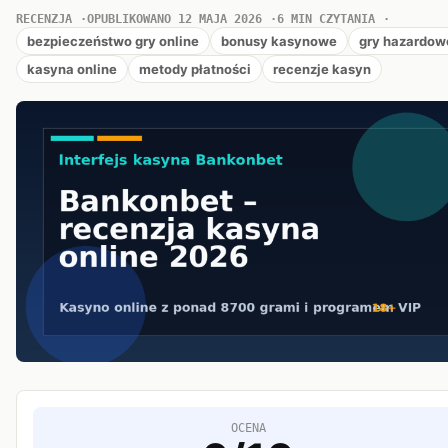
RECENZJA
OPUBLIKOWANO 12 MAJA 2026
6 MIN CZYTANIA
bezpieczeństwo gry online
bonusy kasynowe
gry hazardow
kasyna online
metody płatności
recenzje kasyn
OCENA