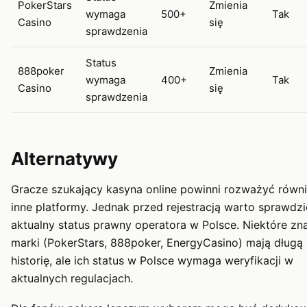
PokerStars
Zmienia
wymaga
500+
Tak
Casino
się
sprawdzenia
Status
888poker
Zmienia
wymaga
400+
Tak
Casino
się
sprawdzenia
Alternatywy
Gracze szukający kasyna online powinni rozważyć równ
inne platformy. Jednak przed rejestracją warto sprawdzi
aktualny status prawny operatora w Polsce. Niektóre zn
marki (PokerStars, 888poker, EnergyCasino) mają długą
historię, ale ich status w Polsce wymaga weryfikacji w
aktualnych regulacjach.