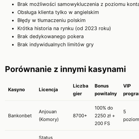
Brak możliwości samowykluczenia z poziomu kont
Obsługa klienta tylko w angielskim
Błędy w tłumaczeniu polskim
Krótka historia na rynku (od 2023 roku)
Brak dedykowanego pokera
Brak indywidualnych limitów gry
Porównanie z innymi kasynami
Liczba
Bonus
VIP
Kasyno
Licencja
gier
powitalny
progr
100% do
Anjouan
5
Bankonbet
8700+
2250 zł +
(Komory)
pozio
200 FS
Status