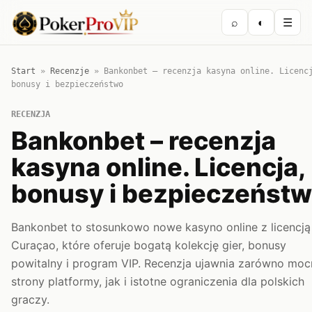
⌕
◐
☰
Start
»
Recenzje
»
Bankonbet – recenzja kasyna online. Licenc
bonusy i bezpieczeństwo
RECENZJA
Bankonbet – recenzja
kasyna online. Licencja,
bonusy i bezpieczeńst
Bankonbet to stosunkowo nowe kasyno online z licencją
Curaçao, które oferuje bogatą kolekcję gier, bonusy
powitalny i program VIP. Recenzja ujawnia zarówno moc
strony platformy, jak i istotne ograniczenia dla polskich
graczy.