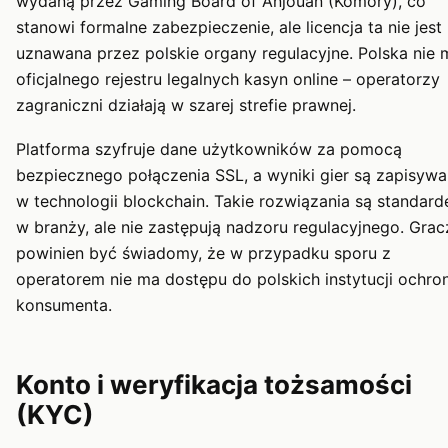
wydaną przez Gaming Board of Anjouan (Komory), co
stanowi formalne zabezpieczenie, ale licencja ta nie jest
uznawana przez polskie organy regulacyjne. Polska nie 
oficjalnego rejestru legalnych kasyn online – operatorzy
zagraniczni działają w szarej strefie prawnej.
Platforma szyfruje dane użytkowników za pomocą
bezpiecznego połączenia SSL, a wyniki gier są zapisyw
w technologii blockchain. Takie rozwiązania są standar
w branży, ale nie zastępują nadzoru regulacyjnego. Grac
powinien być świadomy, że w przypadku sporu z
operatorem nie ma dostępu do polskich instytucji ochro
konsumenta.
Konto i weryfikacja tożsamości
(KYC)