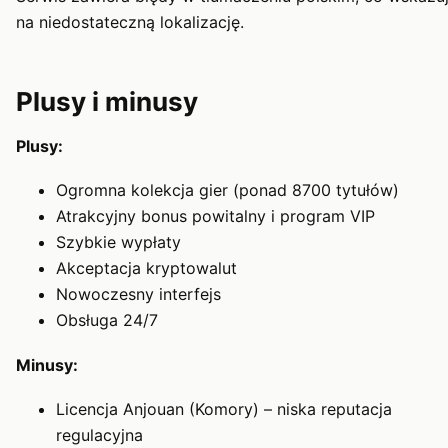
na niedostateczną lokalizację.
Plusy i minusy
Plusy:
Ogromna kolekcja gier (ponad 8700 tytułów)
Atrakcyjny bonus powitalny i program VIP
Szybkie wypłaty
Akceptacja kryptowalut
Nowoczesny interfejs
Obsługa 24/7
Minusy:
Licencja Anjouan (Komory) – niska reputacja
regulacyjna