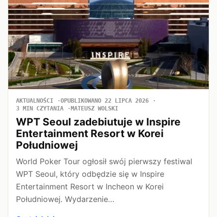
AKTUALNOŚCI
OPUBLIKOWANO 22 LIPCA 2026
3 MIN CZYTANIA
MATEUSZ WOLSKI
WPT Seoul zadebiutuje w Inspire
Entertainment Resort w Korei
Południowej
World Poker Tour ogłosił swój pierwszy festiwal
WPT Seoul, który odbędzie się w Inspire
Entertainment Resort w Incheon w Korei
Południowej. Wydarzenie…