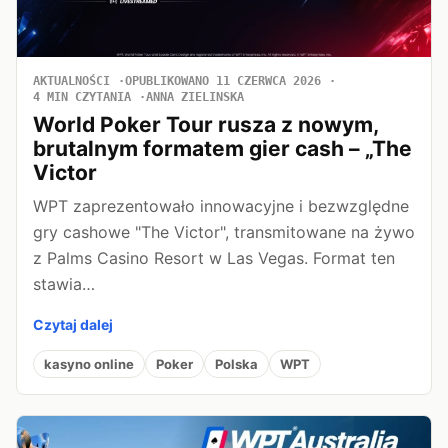
AKTUALNOŚCI
OPUBLIKOWANO 11 CZERWCA 2026
4 MIN CZYTANIA
ANNA ZIELINSKA
World Poker Tour rusza z nowym,
brutalnym formatem gier cash – „The
Victor
WPT zaprezentowało innowacyjne i bezwzględne
gry cashowe "The Victor", transmitowane na żywo
z Palms Casino Resort w Las Vegas. Format ten
stawia…
Czytaj dalej
kasyno online
Poker
Polska
WPT