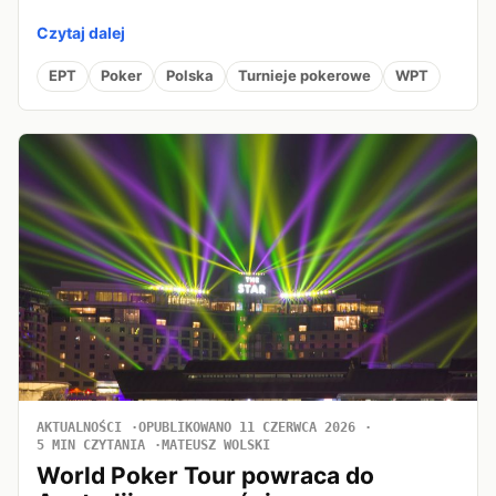
Czytaj dalej
EPT
Poker
Polska
Turnieje pokerowe
WPT
AKTUALNOŚCI
OPUBLIKOWANO 11 CZERWCA 2026
5 MIN CZYTANIA
MATEUSZ WOLSKI
World Poker Tour powraca do