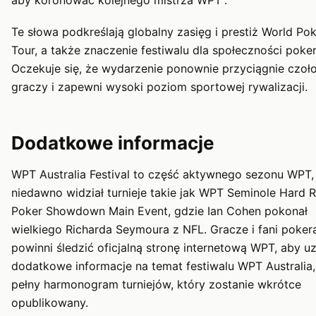
aby koronować kolejnego mistrza WPT”.
Te słowa podkreślają globalny zasięg i prestiż World Po
Tour, a także znaczenie festiwalu dla społeczności poke
Oczekuje się, że wydarzenie ponownie przyciągnie czo
graczy i zapewni wysoki poziom sportowej rywalizacji.
Dodatkowe informacje
WPT Australia Festival to część aktywnego sezonu WPT,
niedawno widział turnieje takie jak WPT Seminole Hard 
Poker Showdown Main Event, gdzie Ian Cohen pokonał
wielkiego Richarda Seymoura z NFL. Gracze i fani poker
powinni śledzić oficjalną stronę internetową WPT, aby u
dodatkowe informacje na temat festiwalu WPT Australia
pełny harmonogram turniejów, który zostanie wkrótce
opublikowany.