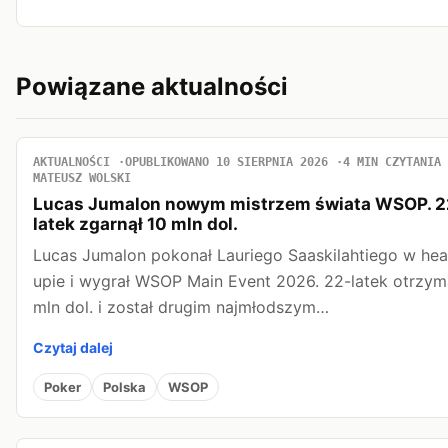
Powiązane aktualności
AKTUALNOŚCI
OPUBLIKOWANO 10 SIERPNIA 2026
4 MIN CZYTANIA
MATEUSZ WOLSKI
Lucas Jumalon nowym mistrzem świata WSOP. 2
latek zgarnął 10 mln dol.
Lucas Jumalon pokonał Lauriego Saaskilahtiego w he
upie i wygrał WSOP Main Event 2026. 22-latek otrzym
mln dol. i został drugim najmłodszym…
Czytaj dalej
Poker
Polska
WSOP