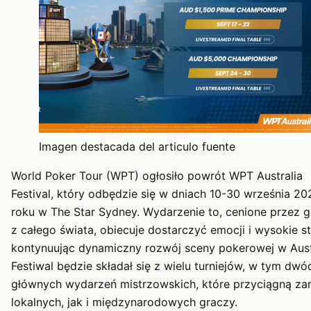
Imagen destacada del articulo fuente
World Poker Tour (WPT) ogłosiło powrót WPT Australia
Festival, który odbędzie się w dniach 10-30 września 20
roku w The Star Sydney. Wydarzenie to, cenione przez 
z całego świata, obiecuje dostarczyć emocji i wysokie s
kontynuując dynamiczny rozwój sceny pokerowej w Austr
Festiwal będzie składał się z wielu turniejów, w tym dwó
głównych wydarzeń mistrzowskich, które przyciągną z
lokalnych, jak i międzynarodowych graczy.