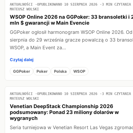
AKTUALNOŚCI
OPUBLIKOWANO 10 SIERPNIA 2026
3 MIN CZYTANIA
MATEUSZ WOLSKI
WSOP Online 2026 na GGPoker: 33 bransoletki i 
mln $ gwarancji w Main Evencie
GGPoker ogłosił harmonogram WSOP Online 2026. Od
sierpnia do 29 września gracze powalczą o 33 bransol
WSOP, a Main Event za…
Czytaj dalej
GGPoker
Poker
Polska
WSOP
AKTUALNOŚCI
OPUBLIKOWANO 10 SIERPNIA 2026
3 MIN CZYTANIA
MATEUSZ WOLSKI
Venetian DeepStack Championship 2026
podsumowany: Ponad 23 miliony dolarów w
wygranych
Seria turniejowa w Venetian Resort Las Vegas zgromad