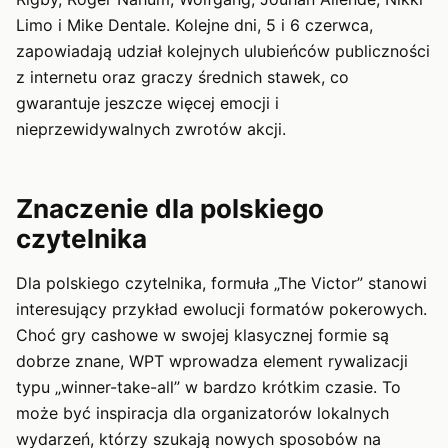
Limo i Mike Dentale. Kolejne dni, 5 i 6 czerwca,
zapowiadają udział kolejnych ulubieńców publiczności
z internetu oraz graczy średnich stawek, co
gwarantuje jeszcze więcej emocji i
nieprzewidywalnych zwrotów akcji.
Znaczenie dla polskiego
czytelnika
Dla polskiego czytelnika, formuła „The Victor” stanowi
interesujący przykład ewolucji formatów pokerowych.
Choć gry cashowe w swojej klasycznej formie są
dobrze znane, WPT wprowadza element rywalizacji
typu „winner-take-all” w bardzo krótkim czasie. To
może być inspiracja dla organizatorów lokalnych
wydarzeń, którzy szukają nowych sposobów na