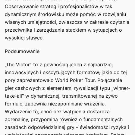
Obserwowanie strategii profesjonalistów w tak
dynamicznym środowisku może pomóc w rozwijaniu
własnych umiejętności, zwłaszcza w zakresie czytania
przeciwnika i zarządzania stackiem w sytuacjach o
wysokiej stawce.
Podsumowanie
„The Victor” to z pewnością jeden z najbardziej
innowacyjnych i ekscytujących formatów, jakie do tej
pory zaprezentowało World Poker Tour. Połączenie
gier cashowych z elementami rywalizacji typu „winner-
take-all” w dynamicznej, transmitowanej na żywo
formule, zapewnia niezapomniane wrażenia.
Wydarzenie to, choć bez wątpienia dostarcza
adrenaliny, przypomina również o fundamentalnych
zasadach odpowiedzialnej gry – świadomości ryzyka i