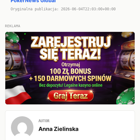
PokerNews Global
Oryginalna publikacja: 2026-06-04T22:03:00+00:00
REKLAMA
AUTOR
Anna Zielinska