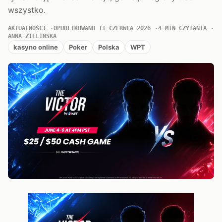
wszystko.
AKTUALNOŚCI
OPUBLIKOWANO 11 CZERWCA 2026
4 MIN CZYTANIA
ANNA ZIELINSKA
kasyno online
Poker
Polska
WPT