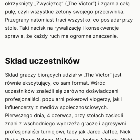
okrzyknięty „Zwycięzcą” („The Victor”) i zgarnia całą
pulę, czyli wszystkie żetony swojego przeciwnika.
Przegrany natomiast traci wszystko, co posiadał przy
stole. Taki nacisk na rywalizację i konsekwencje
sprawia, że każdy ruch ma ogromne znaczenie.
Skład uczestników
Skład graczy biorących udział w „The Victor” jest
równie ekscytujący, co sam format. Wśród
uczestników znaleźli się zarówno doświadczeni
profesjonaliści, popularni pokerowi vlogerzy, jak i
influencerzy z mediów społecznościowych.
Pierwszego dnia, 4 czerwca, przy stołach zasiedli
znani z wschodniego wybrzeża gracze i agresywni
profesjonaliści turniejowi, tacy jak Jared Jaffee, Nick
Rigby, Roger Nahum, Wolfgang, Jouhan Allende, Nikki