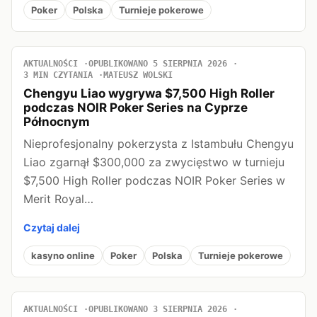
Poker
Polska
Turnieje pokerowe
AKTUALNOŚCI
OPUBLIKOWANO 5 SIERPNIA 2026
3 MIN CZYTANIA
MATEUSZ WOLSKI
Chengyu Liao wygrywa $7,500 High Roller
podczas NOIR Poker Series na Cyprze
Północnym
Nieprofesjonalny pokerzysta z Istambułu Chengyu
Liao zgarnął $300,000 za zwycięstwo w turnieju
$7,500 High Roller podczas NOIR Poker Series w
Merit Royal…
Czytaj dalej
kasyno online
Poker
Polska
Turnieje pokerowe
AKTUALNOŚCI
OPUBLIKOWANO 3 SIERPNIA 2026